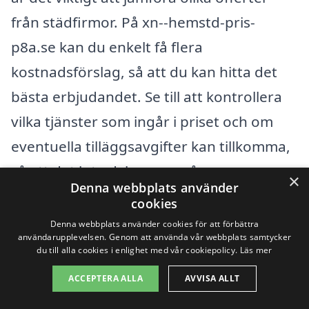
från städfirmor. På xn--hemstd-pris-
p8a.se kan du enkelt få flera
kostnadsförslag, så att du kan hitta det
bästa erbjudandet. Se till att kontrollera
vilka tjänster som ingår i priset och om
eventuella tilläggsavgifter kan tillkomma,
så att det inte dyker upp några
×
Denna webbplats använder
överraskningar vid faktureringen.
cookies
Denna webbplats använder cookies för att förbättra
Genom att noggrant överväga dessa
användarupplevelsen. Genom att använda vår webbplats samtycker
du till alla cookies i enlighet med vår cookiepolicy.
Läs mer
faktorer kan du tryggt välja en städfirma
ACCEPTERA ALLA
AVVISA ALLT
som passar dina behov och din budget.