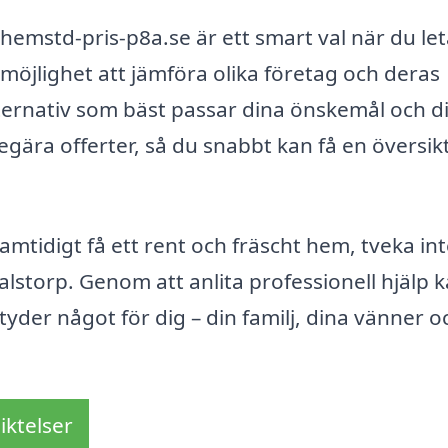
hemstd-pris-p8a.se är ett smart val när du let
 möjlighet att jämföra olika företag och deras
 alternativ som bäst passar dina önskemål och d
egära offerter, så du snabbt kan få en översik
amtidigt få ett rent och fräscht hem, tveka int
lstorp. Genom att anlita professionell hjälp 
yder något för dig – din familj, dina vänner o
iktelser