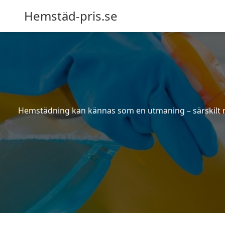
Hemstäd-pris.se
Hemstädning kan kännas som en utmaning – särskilt när