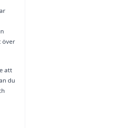
ar
in
t över
e att
kan du
ch