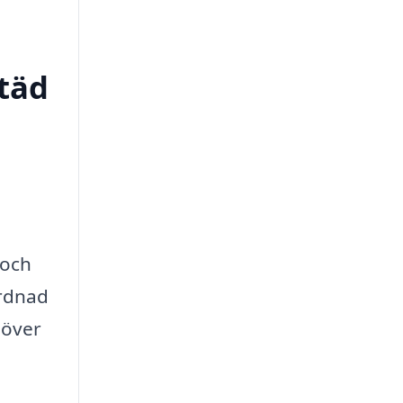
städ
 och
årdnad
 över