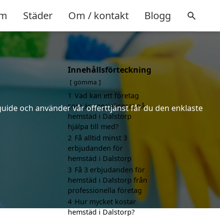
m
Städer
Om / kontakt
Blogg
Innehållsförteckning
gömma
1
Vad kan ett företag
som är specialiserat på
uide och använder vår offerttjänst får du den enklaste
hemstäd i Dalstorp
hjälpa till med?
2
Få alltid minst 3
erbjudanden för
hemstäd i Dalstorp
3
Få 3 erbjudanden för
hemstäd i Dalstorp från
professionella företag
4
Hur mycket kostar
hemstäd i Dalstorp?