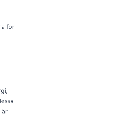
ra för
gi,
dessa
 är