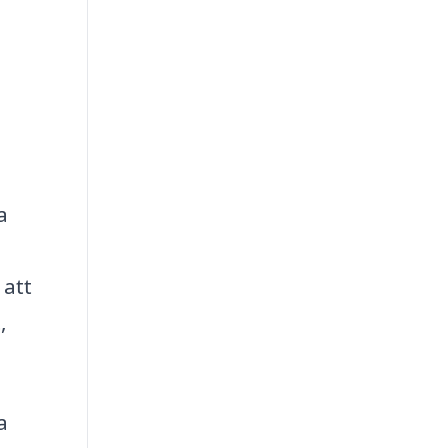
a
 att
,
a