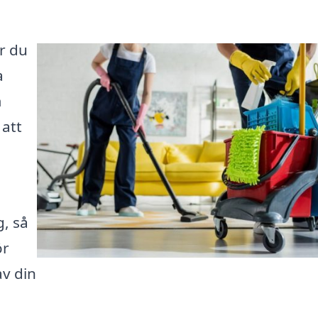
r du
a
m
 att
g, så
ör
av din