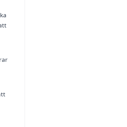
cka
att
rar
tt