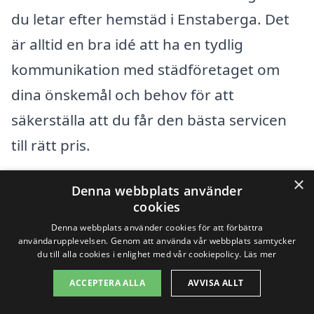
du letar efter hemstäd i Enstaberga. Det
är alltid en bra idé att ha en tydlig
kommunikation med städföretaget om
dina önskemål och behov för att
säkerställa att du får den bästa servicen
till rätt pris.
×
Denna webbplats använder
Få 3 erbjudanden, gratis och utan
cookies
förpliktelser
Denna webbplats använder cookies för att förbättra
användarupplevelsen. Genom att använda vår webbplats samtycker
du till alla cookies i enlighet med vår cookiepolicy.
Läs mer
ACCEPTERA ALLA
AVVISA ALLT
Sök efter en