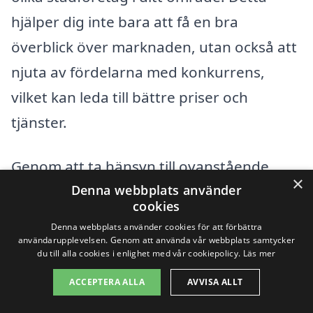
hjälper dig inte bara att få en bra
överblick över marknaden, utan också att
njuta av fördelarna med konkurrens,
vilket kan leda till bättre priser och
tjänster.
Genom att ta hänsyn till ovanstående
×
Denna webbplats använder
faktorer och noggrant överväga dina
cookies
behov kan du hitta den bästa lösningen
Denna webbplats använder cookies för att förbättra
för hemstädning i Flisby som passar både
användarupplevelsen. Genom att använda vår webbplats samtycker
du till alla cookies i enlighet med vår cookiepolicy.
Läs mer
din livsstil och din budget.
ACCEPTERA ALLA
AVVISA ALLT