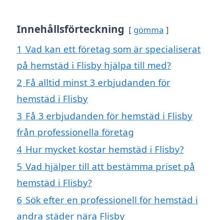
Innehållsförteckning
gömma
1
Vad kan ett företag som är specialiserat
på hemstäd i Flisby hjälpa till med?
2
Få alltid minst 3 erbjudanden för
hemstäd i Flisby
3
Få 3 erbjudanden för hemstäd i Flisby
från professionella företag
4
Hur mycket kostar hemstäd i Flisby?
5
Vad hjälper till att bestämma priset på
hemstäd i Flisby?
6
Sök efter en professionell för hemstäd i
andra städer nära Flisby