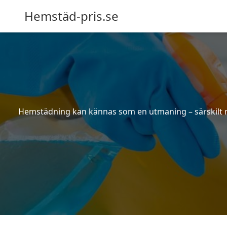
Hemstäd-pris.se
Hemstädning kan kännas som en utmaning – särskilt när