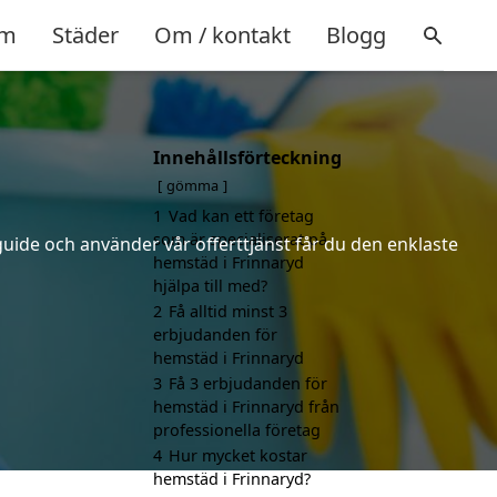
m
Städer
Om / kontakt
Blogg
Innehållsförteckning
gömma
1
Vad kan ett företag
som är specialiserat på
uide och använder vår offerttjänst får du den enklaste
hemstäd i Frinnaryd
hjälpa till med?
2
Få alltid minst 3
erbjudanden för
hemstäd i Frinnaryd
3
Få 3 erbjudanden för
hemstäd i Frinnaryd från
professionella företag
4
Hur mycket kostar
hemstäd i Frinnaryd?