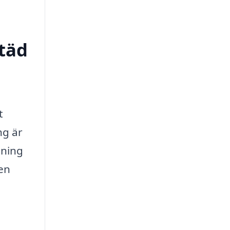
städ
t
ng är
tning
den