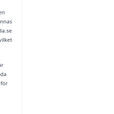
en
kännas
8a.se
vilket
är
äda
 för