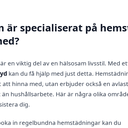
m är specialiserat på hem
 med?
 en viktig del av en hälsosam livsstil. Med et
ryd
kan du få hjälp med just detta. Hemstädni
t att hinna med, utan erbjuder också en avlas
at än hushållsarbete. Här är några olika områ
sistera dig.
oka in regelbundna hemstädningar kan du