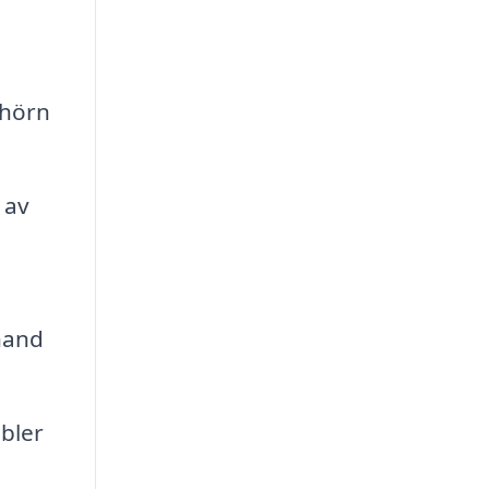
 hörn
 av
hand
bler