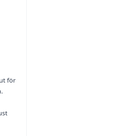
ut för
n.
ust