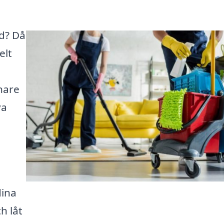
yd? Då
elt
nare
va
dina
h låt