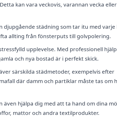
t. Detta kan vara veckovis, varannan vecka eller
 djupgående städning som tar itu med varje
ta allting från fönsterputs till golvpolering.
stressfylld upplevelse. Med professionell hjälp
gamla och nya bostad är i perfekt skick.
räver särskilda städmetoder, exempelvis efter
astmafall där damm och partiklar måste tas om 
n även hjälpa dig med att ta hand om dina mö
soffor, mattor och andra textilprodukter.