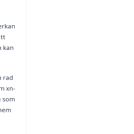
erkan
tt
n kan
 rad
m xn-
ma som
 hem