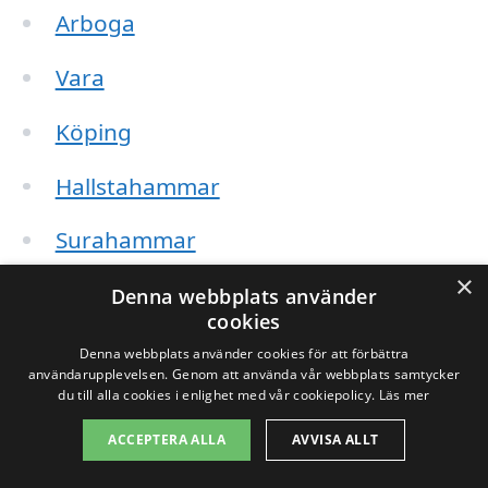
Arboga
Vara
Köping
Hallstahammar
Surahammar
×
Skultuna
Denna webbplats använder
cookies
Fagersta
Denna webbplats använder cookies för att förbättra
användarupplevelsen. Genom att använda vår webbplats samtycker
du till alla cookies i enlighet med vår cookiepolicy.
Läs mer
Vingåker
ACCEPTERA ALLA
AVVISA ALLT
Genom att utforska dessa alternativ kan