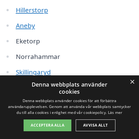
Hillerstorp
Aneby
Eketorp
Norrahammar
Skillingaryd
×
Denna webbplats använder
Björkeryd
cookies
Denna webbplats använder cookies för att förbättra
Räback
användarupplevelsen. Genom att använda vår webbplats samtycker
du till alla cookies i enlighet med vår cookiepolicy.
Läs mer
Tenhult
ACCEPTERA ALLA
AVVISA ALLT
Jönköping