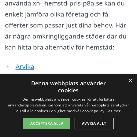
använda xn--hemstd-pris-p8a.se kan du
enkelt jämföra olika företag och få
offerter som passar just dina behov. Här
är några omkringliggande städer där du
kan hitta bra alternativ för hemstäd:
Arvika
×
Skåre
Denna webbplats använder
cookies
Vitsand
Denna webbplats använder cookies för att förbättra
användarupplevelsen. Genom att använda vår webbplats samtycker
Eda
du till alla cookies i enlighet med vår cookiepolicy.
Läs mer
ACCEPTERA ALLA
AVVISA ALLT
Brunskog