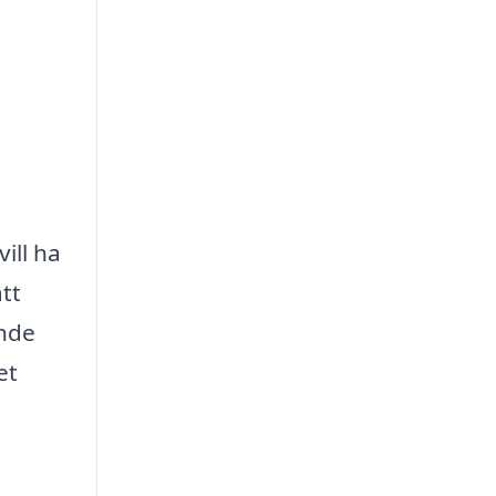
ill ha
tt
ande
et