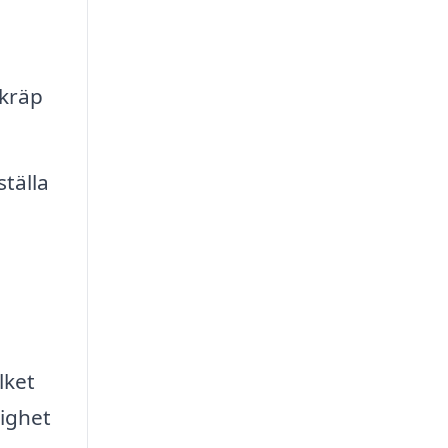
skräp
tälla
.
lket
lighet