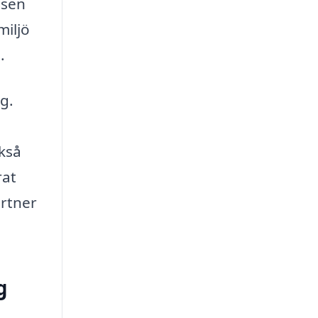
ssen
miljö
.
g.
ckså
rat
artner
g