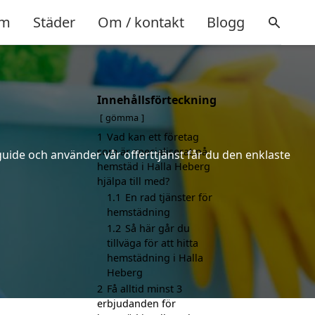
m
Städer
Om / kontakt
Blogg
Innehållsförteckning
gömma
1
Vad kan ett företag
som är specialiserat på
uide och använder vår offerttjänst får du den enklaste
hemstäd i Halla Heberg
hjälpa till med?
1.1
En rad tjänster för
hemstädning
1.2
Så här går du
tillväga för att hitta
hemstädning i Halla
Heberg
2
Få alltid minst 3
erbjudanden för