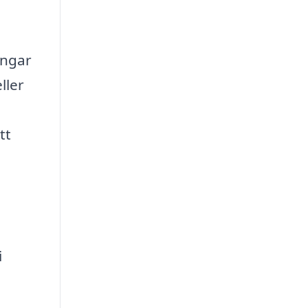
ingar
ller
tt
i