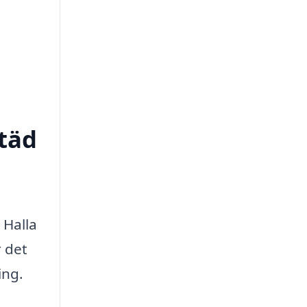
städ
 Halla
r det
ing.