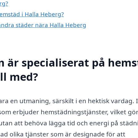
rg?
hemstäd i Halla Heberg?
 andra städer nära Halla Heberg
m är specialiserat på hem
ill med?
ra en utmaning, särskilt i en hektisk vardag. I
som erbjuder hemstädningstjänster, vilket gö
 utan att behöva lägga tid och energi på städn
d olika tjänster som är designade för att