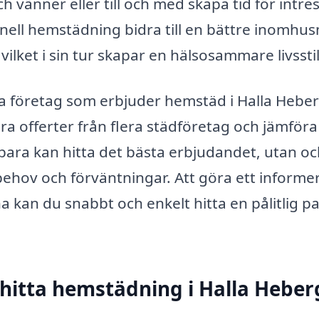
ch vänner eller till och med skapa tid för intre
ell hemstädning bidra till en bättre inomhus
lket i sin tur skapar en hälsosammare livsstil
ika företag som erbjuder hemstäd i Halla Heber
a offerter från flera städföretag och jämföra
e bara kan hitta det bästa erbjudandet, utan o
 behov och förväntningar. Att göra ett informe
na kan du snabbt och enkelt hitta en pålitlig p
t hitta hemstädning i Halla Heber