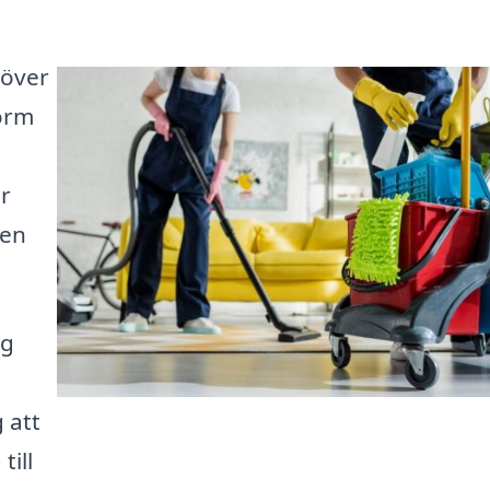
höver
form
r
den
ng
 att
till