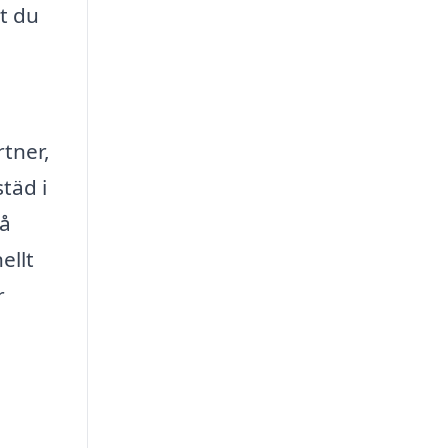
tt du
rtner,
täd i
så
ellt
r