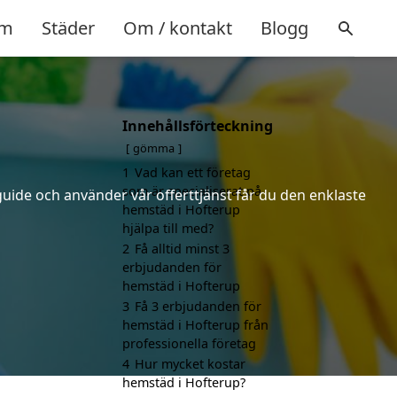
m
Städer
Om / kontakt
Blogg
Innehållsförteckning
gömma
1
Vad kan ett företag
som är specialiserat på
uide och använder vår offerttjänst får du den enklaste
hemstäd i Hofterup
hjälpa till med?
2
Få alltid minst 3
erbjudanden för
hemstäd i Hofterup
3
Få 3 erbjudanden för
hemstäd i Hofterup från
professionella företag
4
Hur mycket kostar
hemstäd i Hofterup?