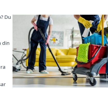
p? Du
d
 din
era
sar