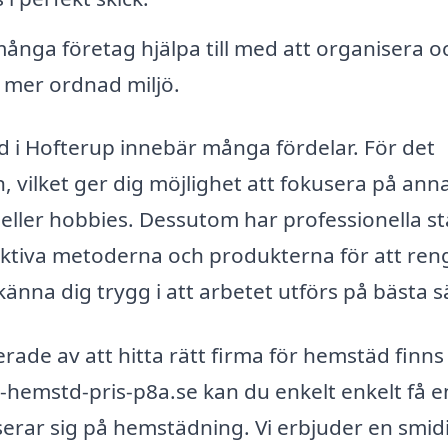
nga företag hjälpa till med att organisera o
en mer ordnad miljö.
täd i Hofterup innebär många fördelar. För det
n, vilket ger dig möjlighet att fokusera på ann
r eller hobbies. Dessutom har professionella s
ktiva metoderna och produkterna för att ren
känna dig trygg i att arbetet utförs på bästa s
rade av att hitta rätt firma för hemstäd finns
--hemstd-pris-p8a.se kan du enkelt enkelt få e
iserar sig på hemstädning. Vi erbjuder en smid