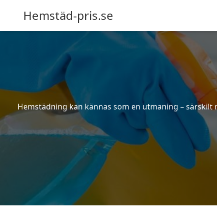
Hemstäd-pris.se
Hemstädning kan kännas som en utmaning – särskilt när