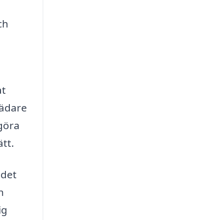
ch
at
tädare
göra
ätt.
 det
n
ig