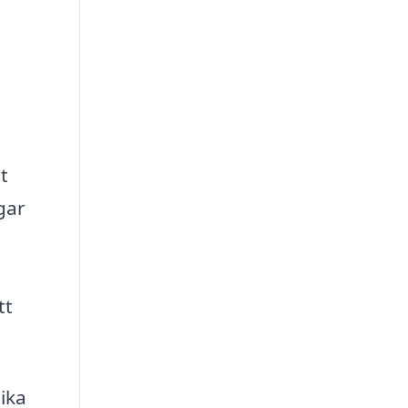
t
gar
tt
ika