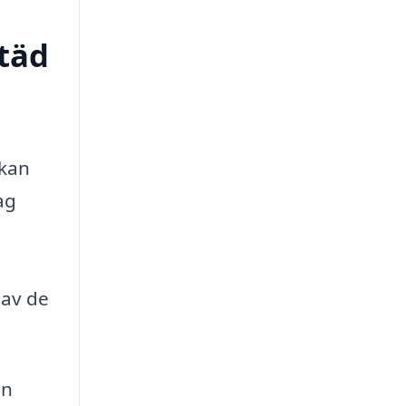
städ
 kan
ag
 av de
en