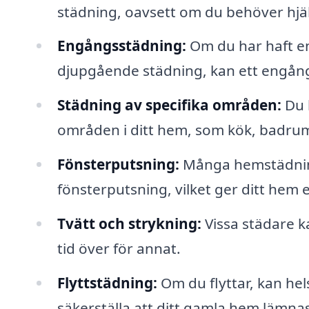
städning, oavsett om du behöver hjäl
Engångsstädning:
Om du har haft en
djupgående städning, kan ett engång
Städning av specifika områden:
Du k
områden i ditt hem, som kök, badrum
Fönsterputsning:
Många hemstädning
fönsterputsning, vilket ger ditt hem 
Tvätt och strykning:
Vissa städare k
tid över för annat.
Flyttstädning:
Om du flyttar, kan hel
säkerställa att ditt gamla hem lämnas 