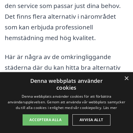
den service som passar just dina behov.
Det finns flera alternativ i närområdet
som kan erbjuda professionell
hemstädning med hög kvalitet.
Här är några av de omkringliggande
städerna där du kan hitta bra alternativ
×
för hemstäd:
Denna webbplats använder
cookies
Eslöv
Denna webbplats använder cookies för att förbättra
användarupplevelsen. Genom att använda vår webbplats samtycker
du till alla cookies i enlighet med vår cookiepolicy.
Läs mer
Lund
ACCEPTERA ALLA
AVVISA ALLT
Sjöbo