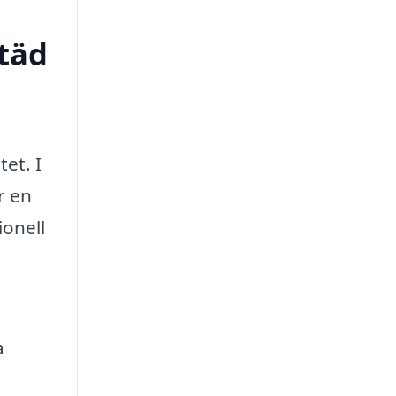
städ
tet. I
r en
ionell
a