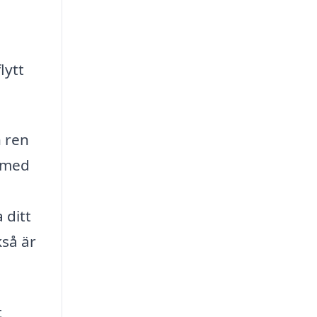
lytt
n ren
s med
 ditt
kså är
t