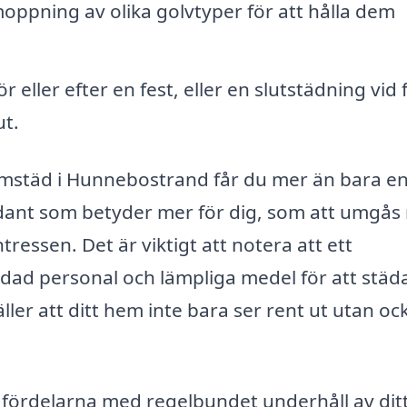
pning av olika golvtyper för att hålla dem
 eller efter en fest, eller en slutstädning vid f
ut.
 hemstäd i Hunnebostrand får du mer än bara e
l sådant som betyder mer för dig, som att umgå
ntressen. Det är viktigt att notera att ett
ldad personal och lämpliga medel för att städa
ller att ditt hem inte bara ser rent ut utan oc
fördelarna med regelbundet underhåll av dit