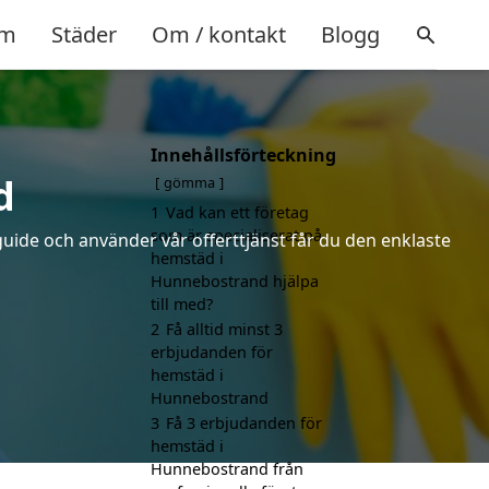
m
Städer
Om / kontakt
Blogg
Innehållsförteckning
d
gömma
1
Vad kan ett företag
som är specialiserat på
uide och använder vår offerttjänst får du den enklaste
hemstäd i
Hunnebostrand hjälpa
till med?
2
Få alltid minst 3
erbjudanden för
hemstäd i
Hunnebostrand
3
Få 3 erbjudanden för
hemstäd i
Hunnebostrand från