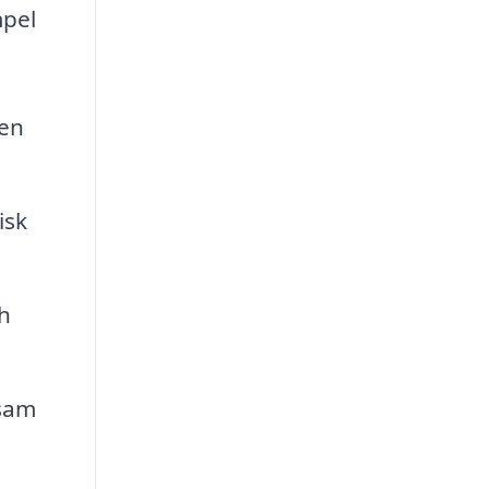
mpel
 en
isk
h
vsam