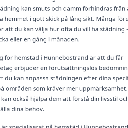
ädning kan smuts och damm förhindras från 
la hemmet i gott skick på lång sikt. Många för
r att du kan välja hur ofta du vill ha städning 
cka eller en gång i månaden.
ag för hemstäd i Hunnebostrand är att du får
etag erbjuder en förutsättningslös bedömnin
t du kan anpassa städningen efter dina speci
er på områden som kräver mer uppmärksamhet.
an också hjälpa dem att förstå din livsstil oc
tälla dina behov.
 är specialiserat på hemstäd i Hunnebostrand