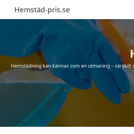
Hemstäd-pris.se
Hemstädning kan kännas som en utmaning – särskilt när