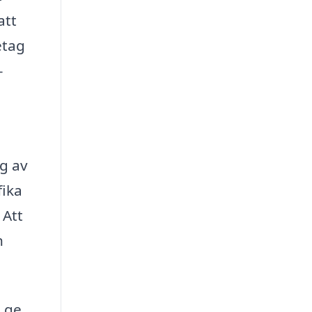
att
etag
–
g av
fika
 Att
h
 ge