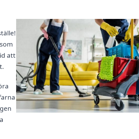
tälle!
a som
id att
t.
öra
rfarna
ngen
ta