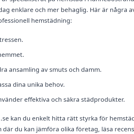
dag enklare och mer behaglig. Här är några a
ofessionell hemstädning:
ntressen.
 hemmet.
ndra ansamling av smuts och damm.
assa dina unika behov.
nvänder effektiva och säkra städprodukter.
e kan du enkelt hitta rätt styrka för hemstäd
 där du kan jämföra olika företag, läsa recen