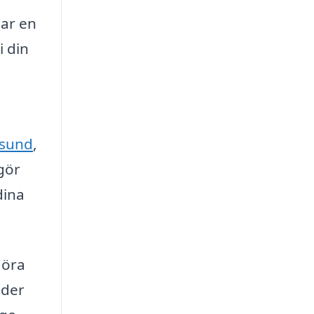
har en
i din
sund
,
 gör
dina
göra
äder