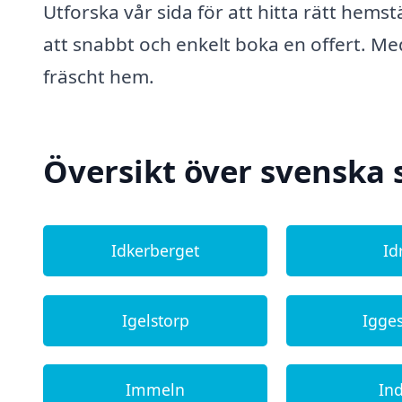
Utforska vår sida för att hitta rätt hems
att snabbt och enkelt boka en offert. Med
fräscht hem.
Översikt över svenska 
Idkerberget
Id
Igelstorp
Igge
Immeln
In