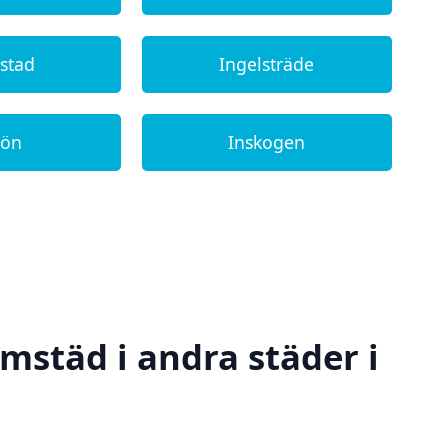
lstad
Ingelsträde
jön
Inskogen
emstäd i andra städer i