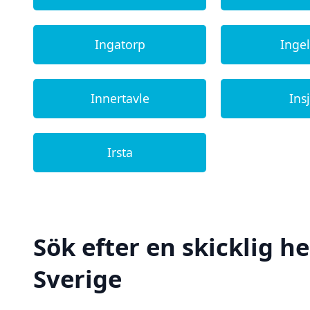
Ingatorp
Inge
Innertavle
Ins
Irsta
Sök efter en skicklig h
Sverige