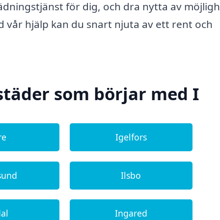
tädningstjänst för dig, och dra nytta av möjlig
 vår hjälp kan du snart njuta av ett rent och
städer som börjar med I
re
Igelfors
sund
Ilsbo
dal
Ingared