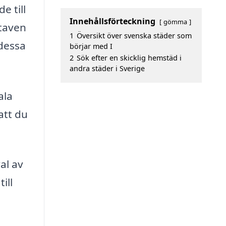
e till
Innehållsförteckning
gömma
staven
1
Översikt över svenska städer som
 dessa
börjar med I
2
Sök efter en skicklig hemstäd i
andra städer i Sverige
ala
att du
al av
ill