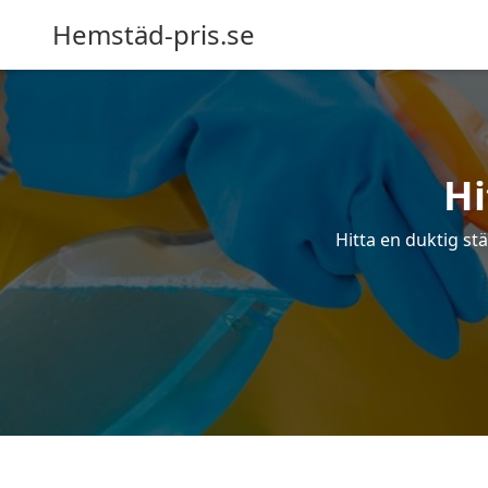
Hemstäd-pris.se
Hi
Hitta en duktig st