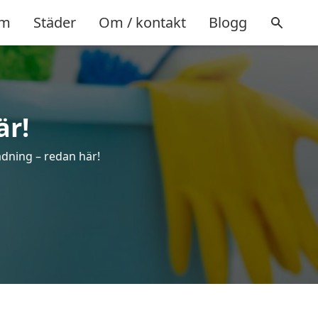
m
Städer
Om / kontakt
Blogg
är!
ädning – redan här!