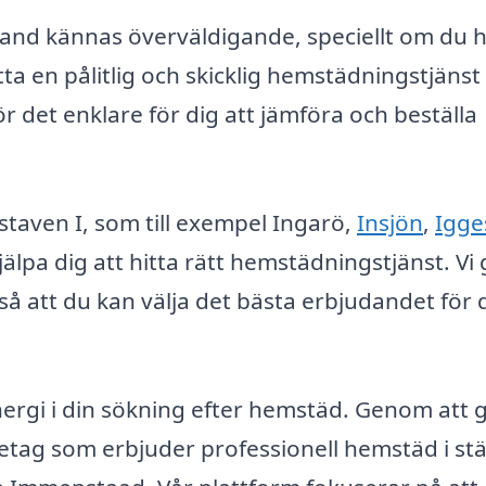
land kännas överväldigande, speciellt om du 
hitta en pålitlig och skicklig hemstädningstjänst 
r det enklare för dig att jämföra och beställa
taven I, som till exempel Ingarö,
Insjön
,
Igge
jälpa dig att hitta rätt hemstädningstjänst. Vi
r så att du kan välja det bästa erbjudandet för 
energi i din sökning efter hemstäd. Genom att 
retag som erbjuder professionell hemstäd i st