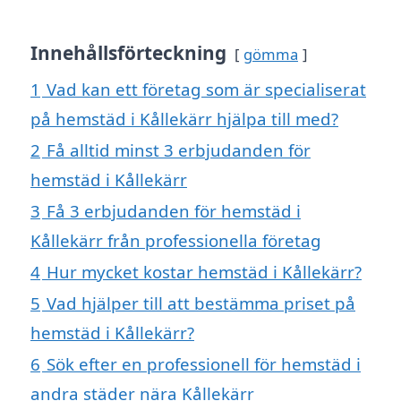
Innehållsförteckning
gömma
1
Vad kan ett företag som är specialiserat
på hemstäd i Kållekärr hjälpa till med?
2
Få alltid minst 3 erbjudanden för
hemstäd i Kållekärr
3
Få 3 erbjudanden för hemstäd i
Kållekärr från professionella företag
4
Hur mycket kostar hemstäd i Kållekärr?
5
Vad hjälper till att bestämma priset på
hemstäd i Kållekärr?
6
Sök efter en professionell för hemstäd i
andra städer nära Kållekärr