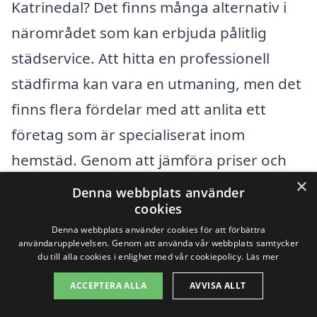
Katrinedal? Det finns många alternativ i
närområdet som kan erbjuda pålitlig
städservice. Att hitta en professionell
städfirma kan vara en utmaning, men det
finns flera fördelar med att anlita ett
företag som är specialiserat inom
hemstäd. Genom att jämföra priser och
×
tjänster kan du hitta det bästa
Denna webbplats använder
cookies
alternativet för dina behov.
Denna webbplats använder cookies för att förbättra
användarupplevelsen. Genom att använda vår webbplats samtycker
Det är även bra att veta att det finns flera
du till alla cookies i enlighet med vår cookiepolicy.
Läs mer
städer i närheten av Katrinedal där du
ACCEPTERA ALLA
AVVISA ALLT
kan hitta professionell hemstädservice.