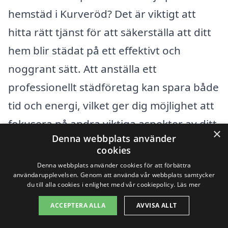
hemstäd i Kurveröd? Det är viktigt att
hitta rätt tjänst för att säkerställa att ditt
hem blir städat på ett effektivt och
noggrant sätt. Att anställa ett
professionellt städföretag kan spara både
tid och energi, vilket ger dig möjlighet att
fokusera på andra viktiga aspekter av ditt
×
Denna webbplats använder
liv.
cookies
Denna webbplats använder cookies för att förbättra
Förutom att anlita företag för hemstäd i
användarupplevelsen. Genom att använda vår webbplats samtycker
du till alla cookies i enlighet med vår cookiepolicy.
Läs mer
Kurveröd kan det vara värt att utforska
ACCEPTERA ALLA
AVVISA ALLT
alternativ i närliggande städer. Här är