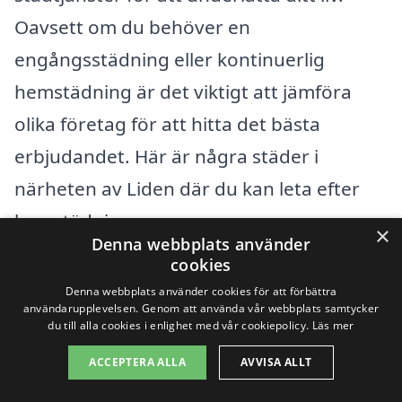
Oavsett om du behöver en
engångsstädning eller kontinuerlig
hemstädning är det viktigt att jämföra
olika företag för att hitta det bästa
erbjudandet. Här är några städer i
närheten av Liden där du kan leta efter
hemstädning:
×
Denna webbplats använder
cookies
Timrå
Denna webbplats använder cookies för att förbättra
användarupplevelsen. Genom att använda vår webbplats samtycker
Sundsvall
du till alla cookies i enlighet med vår cookiepolicy.
Läs mer
ACCEPTERA ALLA
AVVISA ALLT
Njurunda