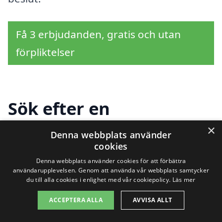
Få 3 erbjudanden, gratis och utan
förpliktelser
Sök efter en
professionell för
×
Denna webbplats använder
cookies
hemstäd i andra städer
Denna webbplats använder cookies för att förbättra
nära Madängsholm
användarupplevelsen. Genom att använda vår webbplats samtycker
du till alla cookies i enlighet med vår cookiepolicy.
Läs mer
ACCEPTERA ALLA
AVVISA ALLT
Att hitta hjälp för hemstäd i Madängsholm