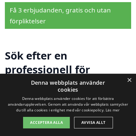
Få 3 erbjudanden, gratis och utan
förpliktelser
Sök efter en
professionell för
×
hemstäd i andra städer
Denna webbplats använder
cookies
nära Malsta
Denna webbplats använder cookies för att förbättra
användarupplevelsen. Genom att använda vår webbplats samtycker
du till alla cookies i enlighet med vår cookiepolicy.
Läs mer
Att hitta hjälp för hemstäd i Malsta kan
ACCEPTERA ALLA
AVVISA ALLT
vara en smidig process, särskilt om du är