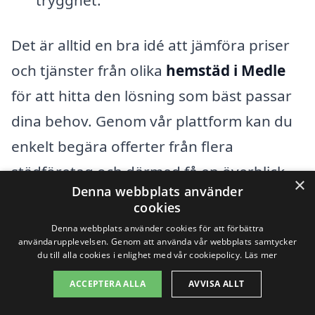
trygghet.
Det är alltid en bra idé att jämföra priser
och tjänster från olika
hemstäd i Medle
för att hitta den lösning som bäst passar
dina behov. Genom vår plattform kan du
enkelt begära offerter från flera
städföretag och därmed få en överblick
×
Denna webbplats använder
över vad som erbjuds i ditt område. Kom
cookies
ihåg att priset inte alltid är den enda
Denna webbplats använder cookies för att förbättra
användarupplevelsen. Genom att använda vår webbplats samtycker
faktorn; kvalitet och pålitlighet är också
du till alla cookies i enlighet med vår cookiepolicy.
Läs mer
avgörande för att få den bästa
ACCEPTERA ALLA
AVVISA ALLT
städupplevelsen.