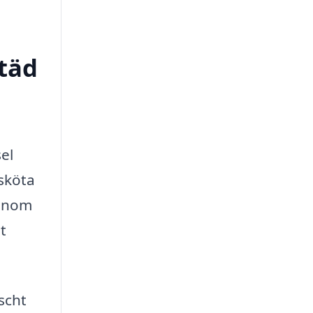
städ
el
 sköta
Genom
t
scht