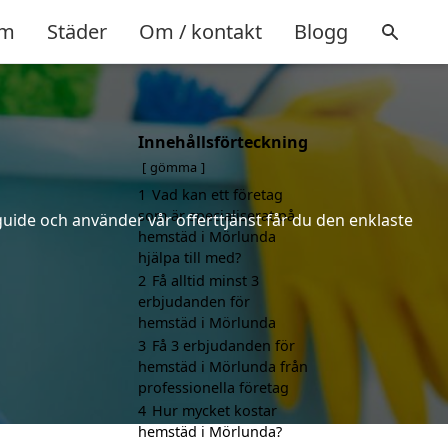
m
Städer
Om / kontakt
Blogg
Innehållsförteckning
gömma
1
Vad kan ett företag
som är specialiserat på
uide och använder vår offerttjänst får du den enklaste
hemstäd i Mörlunda
hjälpa till med?
2
Få alltid minst 3
erbjudanden för
hemstäd i Mörlunda
3
Få 3 erbjudanden för
hemstäd i Mörlunda från
professionella företag
4
Hur mycket kostar
hemstäd i Mörlunda?