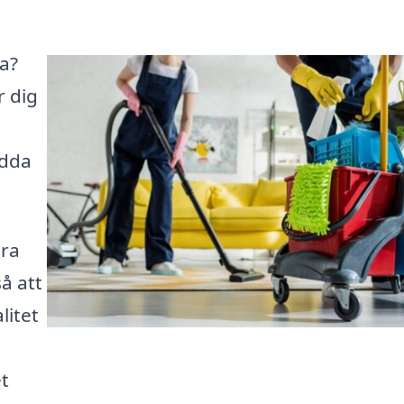
da?
r dig
ydda
ära
å att
litet
t