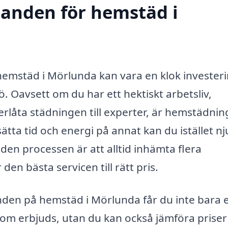
udanden för hemstäd i
r hemstäd i Mörlunda kan vara en klok invester
. Oavsett om du har ett hektiskt arbetsliv,
erlåta städningen till experter, är hemstädnin
tta tid och energi på annat kan du istället nj
 den processen är att alltid inhämta flera
den bästa servicen till rätt pris.
nden på hemstäd i Mörlunda får du inte bara 
 som erbjuds, utan du kan också jämföra priser