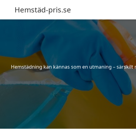
Hemstäd-pris.se
Hemstädning kan kännas som en utmaning – särskilt när