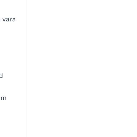
a
vara
id
som