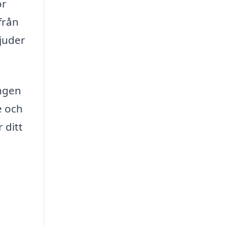
ör
från
bjuder
ingen
e och
 ditt