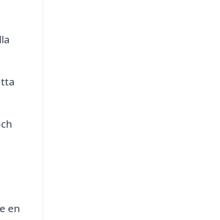
la
ätta
och
ge en