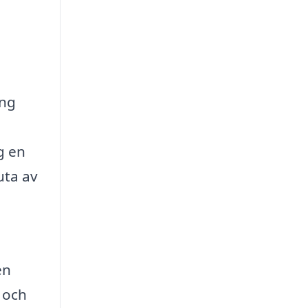
ing
g en
uta av
en
 och