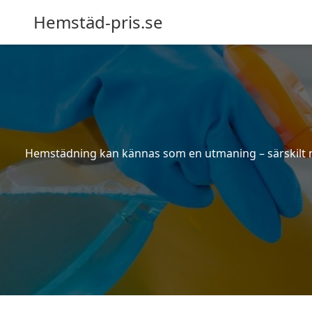
Hemstäd-pris.se
Hemstädning kan kännas som en utmaning – särskilt när