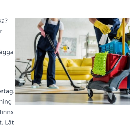
ka?
r
lägga
etag.
ning
finns
. Låt