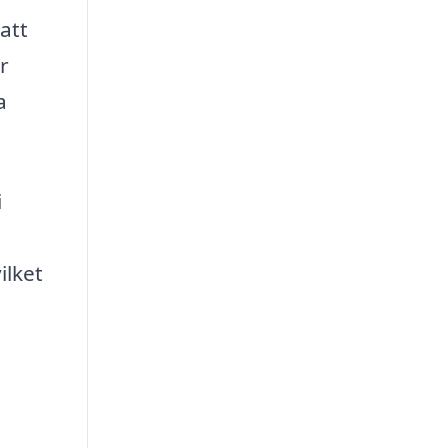
att
r
a
i
ilket