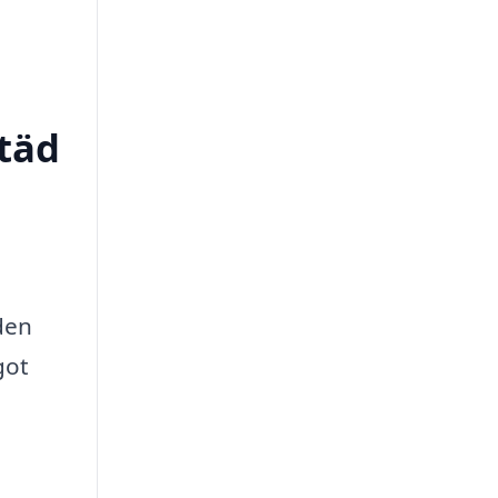
städ
den
got