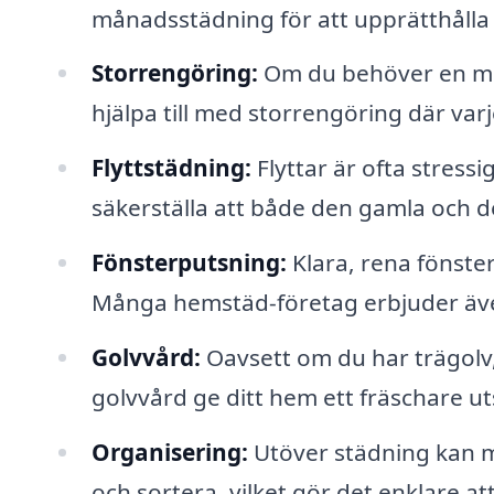
månadsstädning för att upprätthålla e
Storrengöring:
Om du behöver en mer
hjälpa till med storrengöring där va
Flyttstädning:
Flyttar är ofta stress
säkerställa att både den gamla och d
Fönsterputsning:
Klara, rena fönster
Många hemstäd-företag erbjuder även
Golvvård:
Oavsett om du har trägolv,
golvvård ge ditt hem ett fräschare u
Organisering:
Utöver städning kan må
och sortera, vilket gör det enklare at