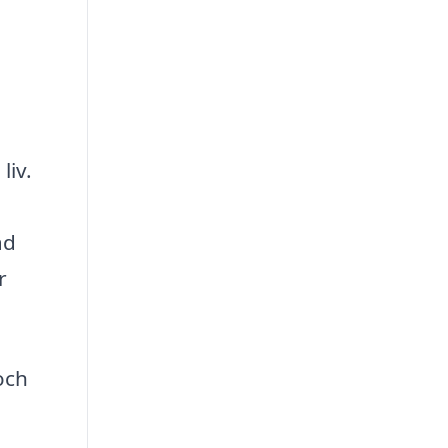
liv.
ad
r
och