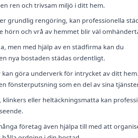
n ren och trivsam miljö i ditt hem.
 grundlig rengöring, kan professionella stä
rje hörn och vrå av hemmet blir väl omhändert
iga, men med hjälp av en städfirma kan du
en nya bostaden städas ordentligt.
 kan göra underverk för intrycket av ditt hem
 fönsterputsning som en del av sina tjänster
 klinkers eller heltäckningsmatta kan professi
tseende.
nga företag även hjälpa till med att organis
t hålla ordning i din bostad.