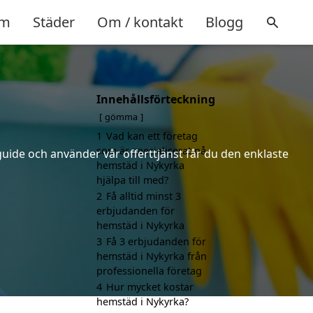
m
Städer
Om / kontakt
Blogg
Innehållsförteckning
gömma
1
Vad kan ett företag
som är specialiserat på
uide och använder vår offerttjänst får du den enklaste
hemstäd i Nykyrka
hjälpa till med?
2
Få alltid minst 3
erbjudanden för
hemstäd i Nykyrka
3
Få 3 erbjudanden för
hemstäd i Nykyrka från
professionella företag
4
Hur mycket kostar
hemstäd i Nykyrka?