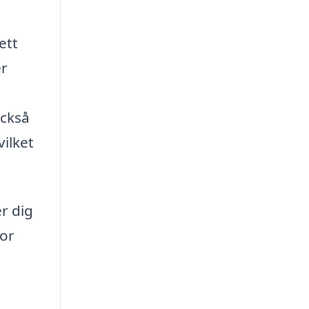
ett
er
också
vilket
r dig
mor