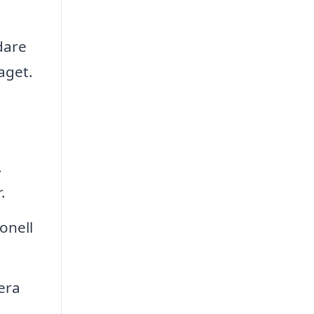
dare
aget.
.
.
onell
era