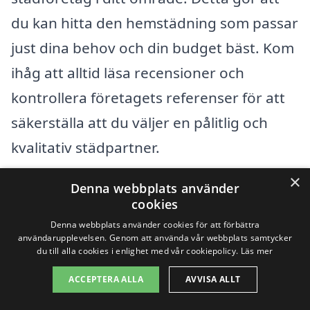
du kan hitta den hemstädning som passar
just dina behov och din budget bäst. Kom
ihåg att alltid läsa recensioner och
kontrollera företagets referenser för att
säkerställa att du väljer en pålitlig och
kvalitativ städpartner.
×
Denna webbplats använder
Få 3 erbjudanden, gratis och utan
cookies
förpliktelser
Denna webbplats använder cookies för att förbättra
användarupplevelsen. Genom att använda vår webbplats samtycker
du till alla cookies i enlighet med vår cookiepolicy.
Läs mer
ACCEPTERA ALLA
AVVISA ALLT
Sök efter professionell