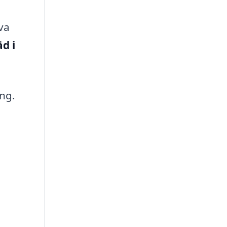
va
d i
ng.