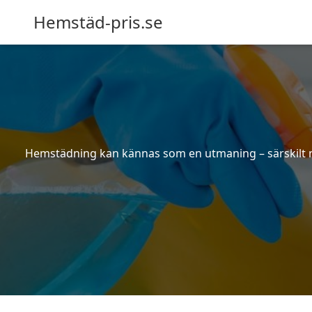
Hemstäd-pris.se
Hemstädning kan kännas som en utmaning – särskilt när