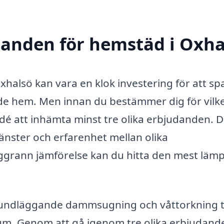
udanden för hemstäd i Oxha
Oxhalsö kan vara en klok investering för att sp
de hem. Men innan du bestämmer dig för vilk
ra idé att inhämta minst tre olika erbjudanden. 
tjänster och erfarenhet mellan olika
ggrann jämförelse kan du hitta den mest lämp
rundläggande dammsugning och våttorkning ti
um. Genom att gå igenom tre olika erbjudand