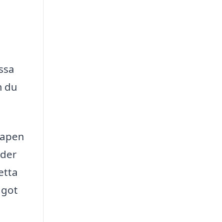
ssa
m du
kapen
oder
etta
ågot