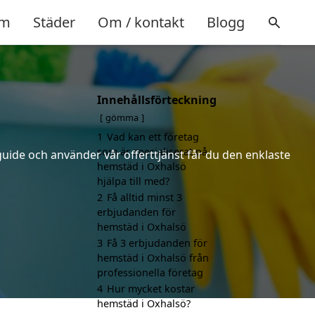
m
Städer
Om / kontakt
Blogg
Innehållsförteckning
gömma
1
Vad kan ett företag
som är specialiserat på
uide och använder vår offerttjänst får du den enklaste
hemstäd i Oxhalsö
hjälpa till med?
2
Få alltid minst 3
erbjudanden för
hemstäd i Oxhalsö
3
Få 3 erbjudanden för
hemstäd i Oxhalsö från
professionella företag
4
Hur mycket kostar
hemstäd i Oxhalsö?