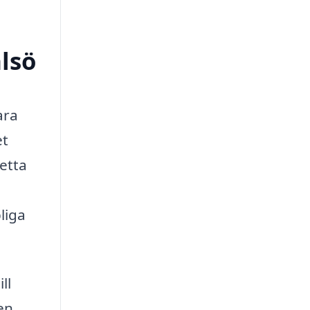
lsö
ara
et
Detta
liga
ll
en