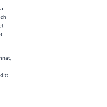
ia
och
et
et
annat,
ditt