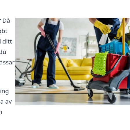
? Då
bbt
 ditt
 du
assar
ning
la av
n