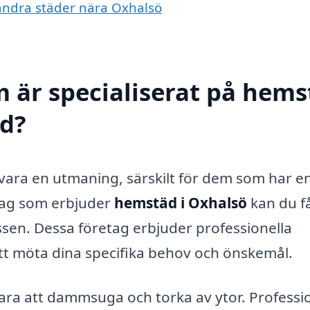
 andra städer nära Oxhalsö
m är specialiserat på hem
ed?
 vara en utmaning, särskilt för dem som har e
retag som erbjuder
hemstäd i Oxhalsö
kan du f
tressen. Dessa företag erbjuder professionella
tt möta dina specifika behov och önskemål.
ra att dammsuga och torka av ytor. Professio