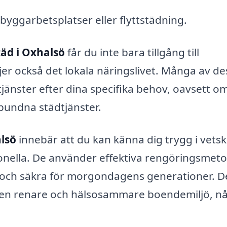
 byggarbetsplatser eller flyttstädning.
äd i Oxhalsö
får du inte bara tillgång till
jer också det lokala näringslivet. Många av de
tjänster efter dina specifika behov, oavsett o
bundna städtjänster.
lsö
innebär att du kan känna dig trygg i vets
onella. De använder effektiva rengöringsmet
 och säkra för morgondagens generationer. D
 en renare och hälsosammare boendemiljö, n