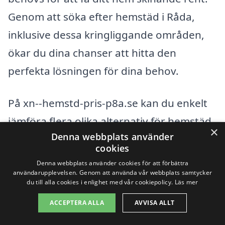
Genom att söka efter hemstäd i Råda,
inklusive dessa kringliggande områden,
ökar du dina chanser att hitta den
perfekta lösningen för dina behov.
På xn--hemstd-pris-p8a.se kan du enkelt
jämföra flera olika alternativ för hemstäd
×
Denna webbplats använder
och få en uppfattning om priser och
cookies
tjänster som erbjuds. När du begär
Denna webbplats använder cookies för att förbättra
offerter, ta gärna hänsyn till följande
användarupplevelsen. Genom att använda vår webbplats samtycker
du till alla cookies i enlighet med vår cookiepolicy.
Läs mer
aspekter för att göra ett välinformerat
ACCEPTERA ALLA
AVVISA ALLT
val: