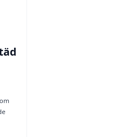
städ
 som
de