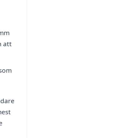
amm
 att
 som
ädare
mest
e