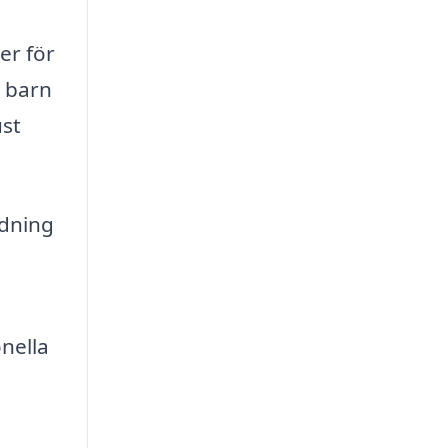
er för
d barn
ust
ädning
nella