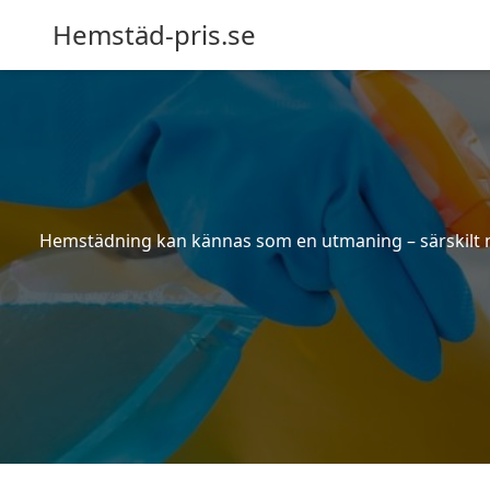
Hemstäd-pris.se
Hemstädning kan kännas som en utmaning – särskilt när