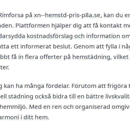
imforsa på xn--hemstd-pris-p8a.se, kan du e
den. Plattformen hjälper dig att få kontakt 
ddarsydda kostnadsförslag och information o
fatta ett informerat beslut. Genom att fylla i n
t få in flera offerter på hemstädning, vilket
ter.
 kan ha många fördelar. Förutom att frigöra t
ell städning också bidra till en bättre livskvalit
 hemmiljö. Med en ren och organiserad omgiv
rmoni i ditt hem.