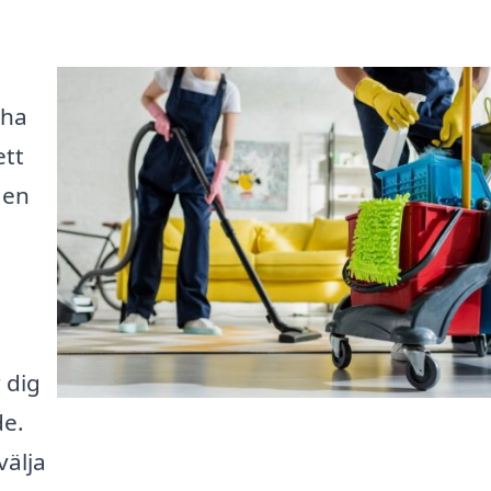
 ha
ett
 en
 dig
de.
välja