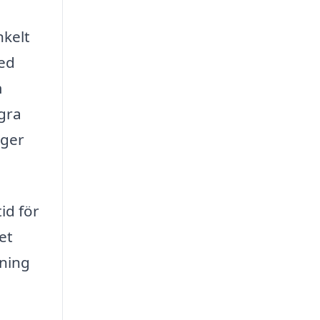
nkelt
med
m
ågra
 ger
id för
et
ning