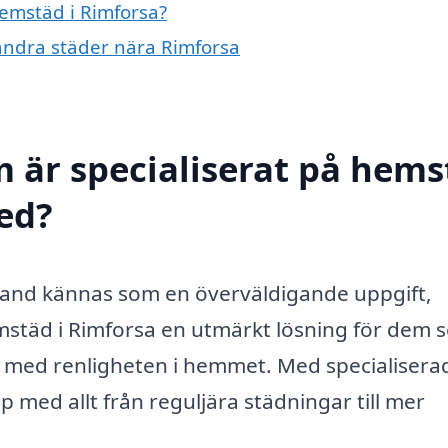
hemstäd i Rimforsa?
 andra städer nära Rimforsa
m är specialiserat på hem
med?
bland kännas som en överväldigande uppgift,
hemstäd i Rimforsa en utmärkt lösning för dem
sa med renligheten i hemmet. Med specialisera
 med allt från reguljära städningar till mer