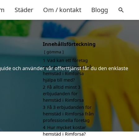
m
Städer
Om / kontakt
Blogg
Innehållsförteckning
gömma
1
Vad kan ett företag
som är specialiserat på
uide och använder vår offerttjänst får du den enklaste
hemstäd i Rimforsa
hjälpa till med?
2
Få alltid minst 3
erbjudanden för
hemstäd i Rimforsa
3
Få 3 erbjudanden för
hemstäd i Rimforsa från
professionella företag
4
Hur mycket kostar
hemstäd i Rimforsa?