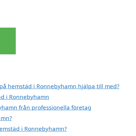
t på hemstäd i Ronnebyhamn hjälpa till med?
täd i Ronnebyhamn
hamn från professionella företag
amn?
å hemstäd i Ronnebyhamn?