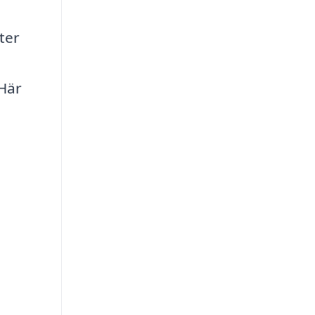
ter
 Här