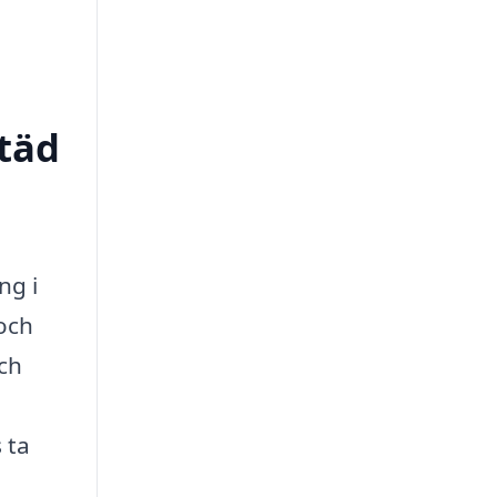
städ
ng i
 och
och
 ta