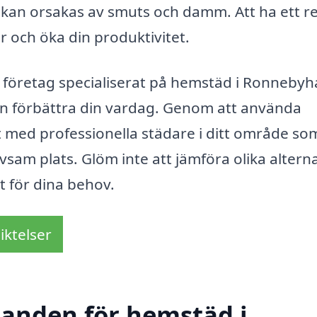
kan orsakas av smuts och damm. Att ha ett r
r och öka din produktivitet.
tt företag specialiserat på hemstäd i Ronneby
an förbättra din vardag. Genom att använda
t med professionella städare i ditt område so
rivsam plats. Glöm inte att jämföra olika altern
et för dina behov.
iktelser
udanden för hemstäd i