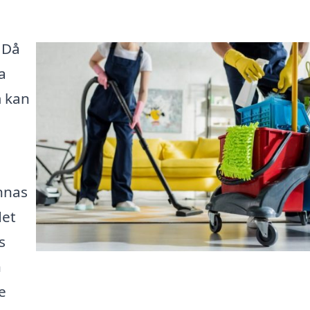
 Då
a
m kan
nnas
det
s
n
e