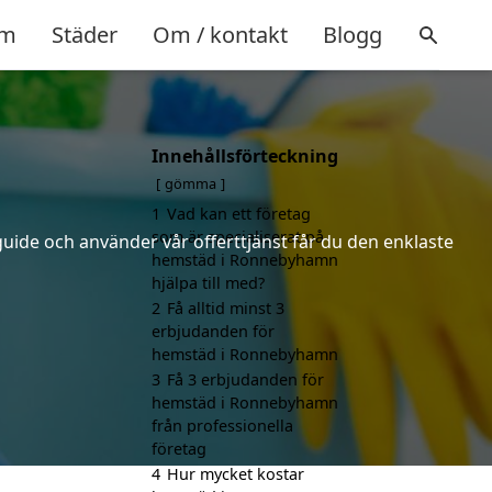
m
Städer
Om / kontakt
Blogg
Innehållsförteckning
n
gömma
1
Vad kan ett företag
som är specialiserat på
uide och använder vår offerttjänst får du den enklaste
hemstäd i Ronnebyhamn
hjälpa till med?
2
Få alltid minst 3
erbjudanden för
hemstäd i Ronnebyhamn
3
Få 3 erbjudanden för
hemstäd i Ronnebyhamn
från professionella
företag
4
Hur mycket kostar