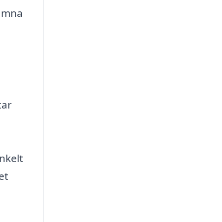
lämna
tar
nkelt
et