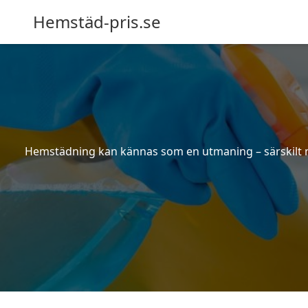
Hemstäd-pris.se
Hemstädning kan kännas som en utmaning – särskilt när