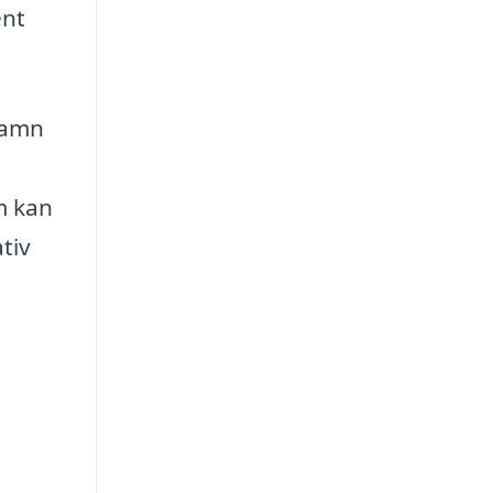
ent
hamn
m kan
ativ