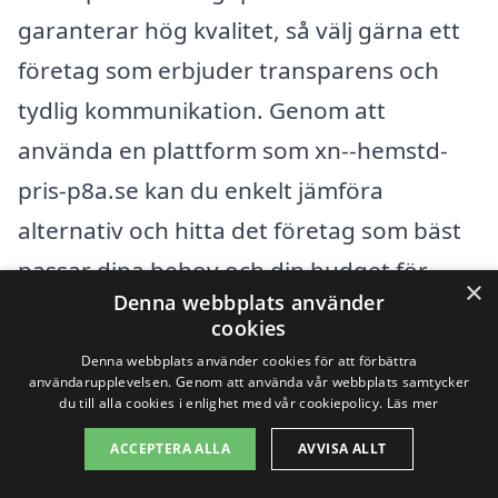
garanterar hög kvalitet, så välj gärna ett
företag som erbjuder transparens och
tydlig kommunikation. Genom att
använda en plattform som xn--hemstd-
pris-p8a.se kan du enkelt jämföra
alternativ och hitta det företag som bäst
passar dina behov och din budget för
×
Denna webbplats använder
hemstäd i Roteberg.
cookies
Denna webbplats använder cookies för att förbättra
användarupplevelsen. Genom att använda vår webbplats samtycker
Få 3 erbjudanden, gratis och utan
du till alla cookies i enlighet med vår cookiepolicy.
Läs mer
förpliktelser
ACCEPTERA ALLA
AVVISA ALLT