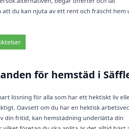
ersök alternativen, begär offerter och låt
 att du kan njuta av ett rent och fräscht hem
iktelser
danden för hemstäd i Säffl
rt lösning för alla som har ett hektiskt liv elle
r viktigt. Oavsett om du har en hektisk arbetsve
 av din fritid, kan hemstädning underlätta din
lket företag du ska anlita är det alltid bäst 