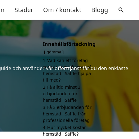
m
Städer
Om / kontakt
Blogg
Innehållsförteckning
gömma
1
Vad kan ett företag
som är specialiserat på
uide och använder vår offerttjänst får du den enklaste
hemstäd i Säffle hjälpa
till med?
2
Få alltid minst 3
erbjudanden för
hemstäd i Säffle
3
Få 3 erbjudanden för
hemstäd i Säffle från
professionella företag
4
Hur mycket kostar
hemstäd i Säffle?