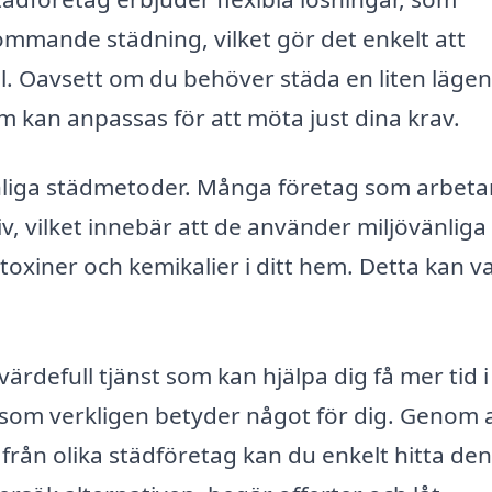
mande städning, vilket gör det enkelt att
il. Oavsett om du behöver städa en liten läge
som kan anpassas för att möta just dina krav.
änliga städmetoder. Många företag som arbet
v, vilket innebär att de använder miljövänliga
oxiner och kemikalier i ditt hem. Detta kan v
defull tjänst som kan hjälpa dig få mer tid i
 som verkligen betyder något för dig. Genom 
rån olika städföretag kan du enkelt hitta den