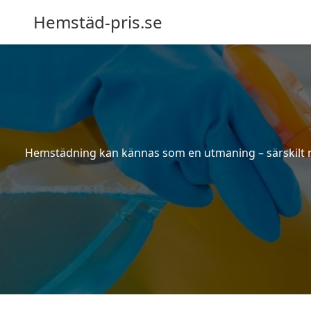
Hemstäd-pris.se
Hemstädning kan kännas som en utmaning – särskilt när