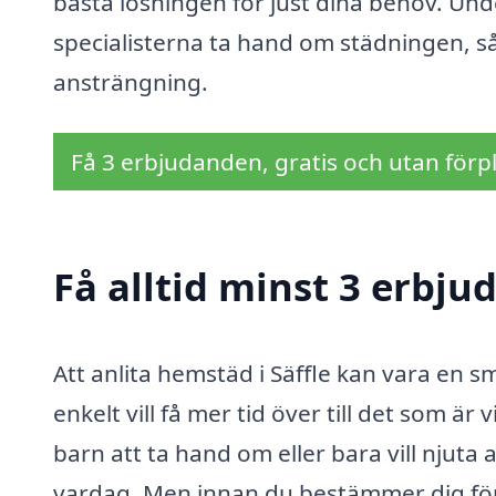
bästa lösningen för just dina behov. Und
specialisterna ta hand om städningen, så
ansträngning.
Få 3 erbjudanden, gratis och utan förpl
Få alltid minst 3 erbju
Att anlita hemstäd i Säffle kan vara en sma
enkelt vill få mer tid över till det som ä
barn att ta hand om eller bara vill njuta
vardag. Men innan du bestämmer dig för vi