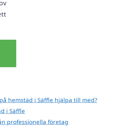
hov
ett
på hemstäd i Säffle hjälpa till med?
d i Säffle
ån professionella företag