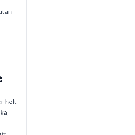
 utan
e
r helt
cka,
att