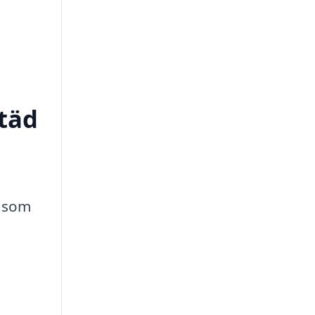
städ
n som