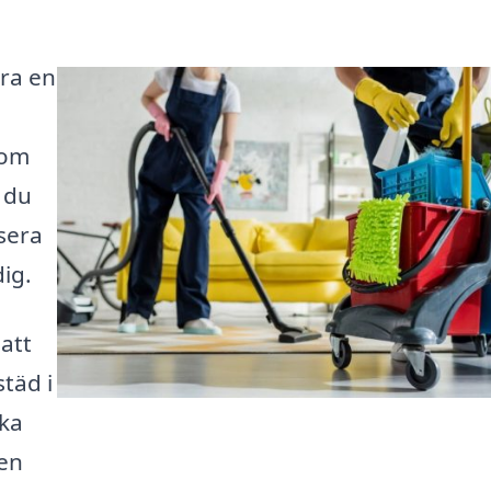
ara en
nom
n du
usera
ig.
 att
täd i
ika
 en