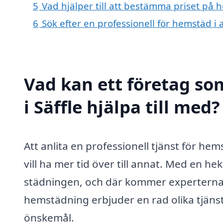
5
Vad hjälper till att bestämma priset på h
6
Sök efter en professionell för hemstäd i 
Vad kan ett företag so
i Säffle hjälpa till med?
Att anlita en professionell tjänst för he
vill ha mer tid över till annat. Med en h
städningen, och där kommer experterna in
hemstädning erbjuder en rad olika tjäns
önskemål.