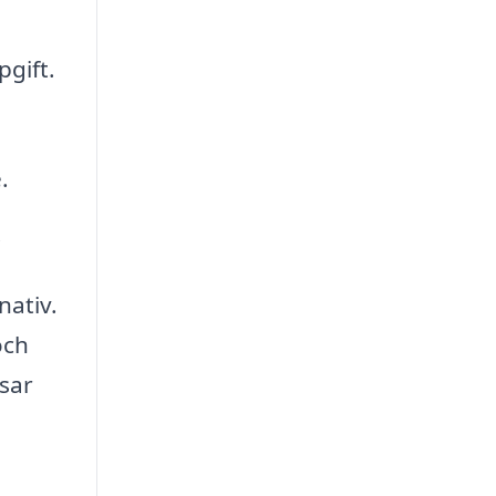
pgift.
.
.
nativ.
och
ssar