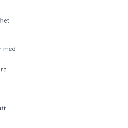
nhet
ar med
ara
att