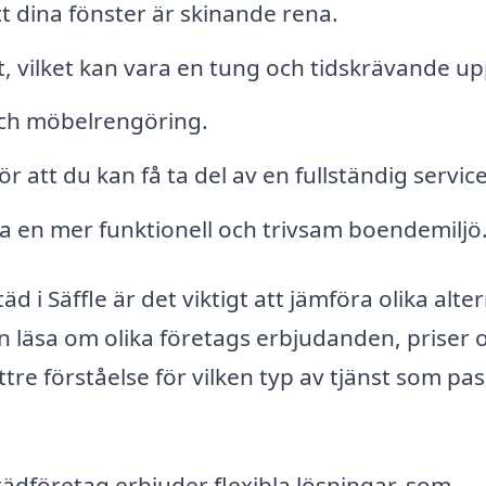
tt dina fönster är skinande rena.
t, vilket kan vara en tung och tidskrävande up
och möbelrengöring.
ör att du kan få ta del av en fullständig service
a en mer funktionell och trivsam boendemiljö
 i Säffle är det viktigt att jämföra olika alter
an läsa om olika företags erbjudanden, priser 
re förståelse för vilken typ av tjänst som pa
tädföretag erbjuder flexibla lösningar, som