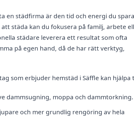
ta en städfirma är den tid och energi du spara
 att städa kan du fokusera på familj, arbete el
onella städare leverera ett resultat som ofta
mma på egen hand, då de har rätt verktyg,
ag som erbjuder hemstäd i Säffle kan hjälpa ti
usive dammsugning, moppa och dammtorkning.
djupare och mer grundlig rengöring av hela