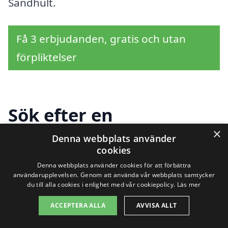
Sandhult.
Få 3 erbjudanden, gratis och utan
förpliktelser
Sök efter en
×
professionell för
Denna webbplats använder
cookies
hemstäd i andra städer
Denna webbplats använder cookies för att förbättra
användarupplevelsen. Genom att använda vår webbplats samtycker
nära Sandhult
du till alla cookies i enlighet med vår cookiepolicy.
Läs mer
ACCEPTERA ALLA
AVVISA ALLT
Att hitta rätt hjälp för
hemstäd i Sandhult