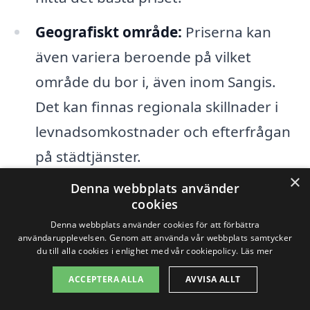
Geografiskt område:
Priserna kan
även variera beroende på vilket
område du bor i, även inom Sangis.
Det kan finnas regionala skillnader i
levnadsomkostnader och efterfrågan
på städtjänster.
×
Denna webbplats använder
Sammanfattningsvis är det viktigt att ta
cookies
hänsyn till dina specifika behov och
Denna webbplats använder cookies för att förbättra
användarupplevelsen. Genom att använda vår webbplats samtycker
jämföra flera olika offerter för hemstäd i
du till alla cookies i enlighet med vår cookiepolicy.
Läs mer
Sangis. Genom att använda vår plattform
ACCEPTERA ALLA
AVVISA ALLT
kan du enkelt få kontakt med lokala