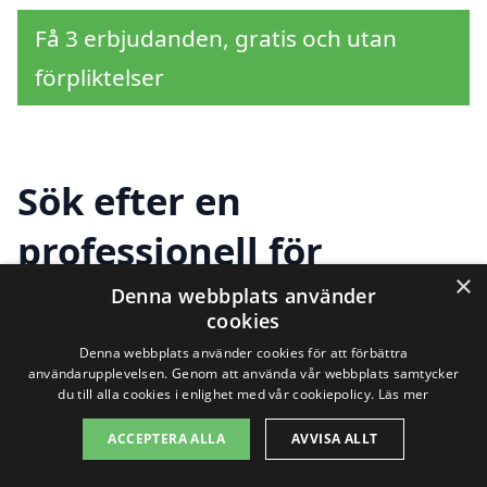
Få 3 erbjudanden, gratis och utan
förpliktelser
Sök efter en
professionell för
×
hemstäd i andra städer
Denna webbplats använder
cookies
nära Saxtorpsskogen
Denna webbplats använder cookies för att förbättra
användarupplevelsen. Genom att använda vår webbplats samtycker
du till alla cookies i enlighet med vår cookiepolicy.
Läs mer
Att hitta hjälp för hemstäd i
ACCEPTERA ALLA
AVVISA ALLT
Saxtorpsskogen behöver inte vara svårt.