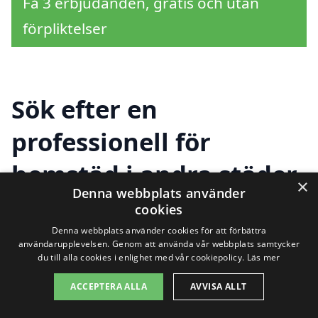
Få 3 erbjudanden, gratis och utan
förpliktelser
Sök efter en
professionell för
hemstäd i andra städer
×
Denna webbplats använder
nära Sibo
cookies
Denna webbplats använder cookies för att förbättra
användarupplevelsen. Genom att använda vår webbplats samtycker
du till alla cookies i enlighet med vår cookiepolicy.
Läs mer
Att hitta ett pålitligt företag för
hemstäd i
Sibo
behöver inte vara komplicerat.
ACCEPTERA ALLA
AVVISA ALLT
Många invånare söker efter professionell