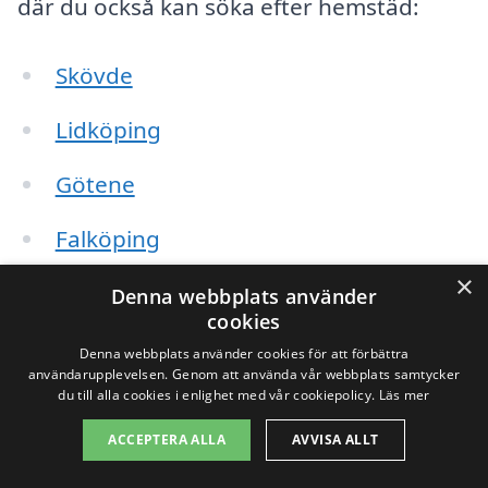
där du också kan söka efter hemstäd:
Skövde
Lidköping
Götene
Falköping
×
Mariestad
Denna webbplats använder
cookies
Debbas
Denna webbplats använder cookies för att förbättra
användarupplevelsen. Genom att använda vår webbplats samtycker
du till alla cookies i enlighet med vår cookiepolicy.
Läs mer
Häggum
ACCEPTERA ALLA
AVVISA ALLT
Sundlid