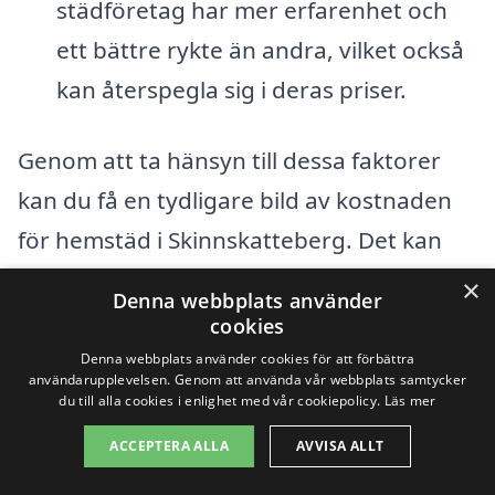
städföretag har mer erfarenhet och
ett bättre rykte än andra, vilket också
kan återspegla sig i deras priser.
Genom att ta hänsyn till dessa faktorer
kan du få en tydligare bild av kostnaden
för hemstäd i Skinnskatteberg. Det kan
vara klokt att begära offerter från flera
×
Denna webbplats använder
olika företag för att jämföra priser och
cookies
tjänster. Många städfirmor erbjuder
Denna webbplats använder cookies för att förbättra
användarupplevelsen. Genom att använda vår webbplats samtycker
kostnadsfria konsultationer, vilket gör det
du till alla cookies i enlighet med vår cookiepolicy.
Läs mer
enklare för dig att fatta ett informerat
ACCEPTERA ALLA
AVVISA ALLT
beslut.