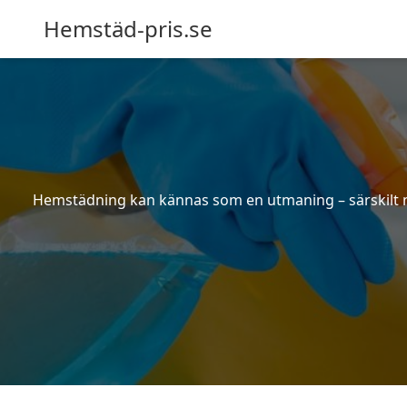
Hemstäd-pris.se
Hemstädning kan kännas som en utmaning – särskilt när