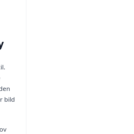
y
l.
e
 den
r bild
hov