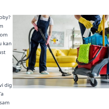
koby?
rm
 som
u kan
ust
vi dig
Ta
vsam