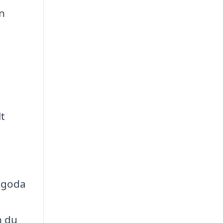
n
lt
r goda
n du