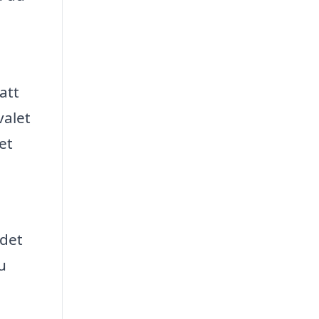
att
valet
et
 det
u