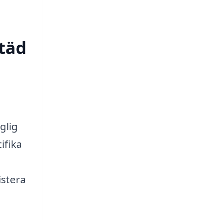
städ
glig
ifika
istera