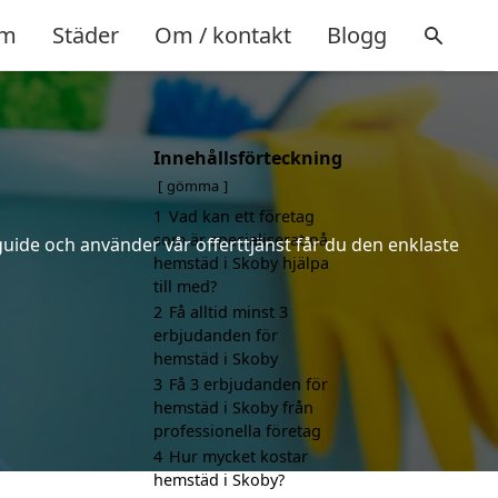
m
Städer
Om / kontakt
Blogg
Innehållsförteckning
gömma
1
Vad kan ett företag
som är specialiserat på
uide och använder vår offerttjänst får du den enklaste
hemstäd i Skoby hjälpa
till med?
2
Få alltid minst 3
erbjudanden för
hemstäd i Skoby
3
Få 3 erbjudanden för
hemstäd i Skoby från
professionella företag
4
Hur mycket kostar
hemstäd i Skoby?