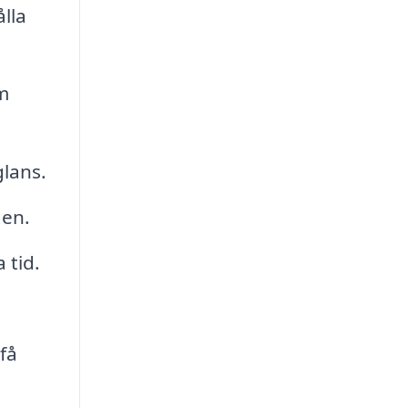
lla
m
glans.
gen.
 tid.
få