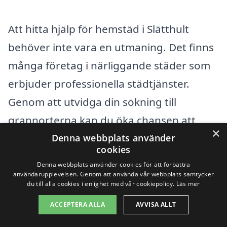
Att hitta hjälp för hemstäd i Slätthult
behöver inte vara en utmaning. Det finns
många företag i närliggande städer som
erbjuder professionella städtjänster.
Genom att utvidga din sökning till
grannorterna kan du öka chansen att
×
hitta det perfekta alternativet som passar
Denna webbplats använder
cookies
just dina behov.
Denna webbplats använder cookies för att förbättra
användarupplevelsen. Genom att använda vår webbplats samtycker
du till alla cookies i enlighet med vår cookiepolicy.
Läs mer
Några av de städer där du kan hitta
kvalificerade städföretag inkluderar:
ACCEPTERA ALLA
AVVISA ALLT