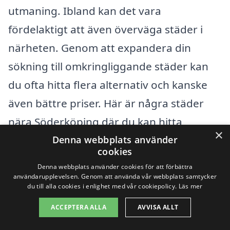
utmaning. Ibland kan det vara
fördelaktigt att även överväga städer i
närheten. Genom att expandera din
sökning till omkringliggande städer kan
du ofta hitta flera alternativ och kanske
även bättre priser. Här är några städer
nära Söderköping där du kan hitta
×
tjänster för hemstäd:
Denna webbplats använder
cookies
Denna webbplats använder cookies för att förbättra
Norrköping
användarupplevelsen. Genom att använda vår webbplats samtycker
du till alla cookies i enlighet med vår cookiepolicy.
Läs mer
Linköping
ACCEPTERA ALLA
AVVISA ALLT
Finspång