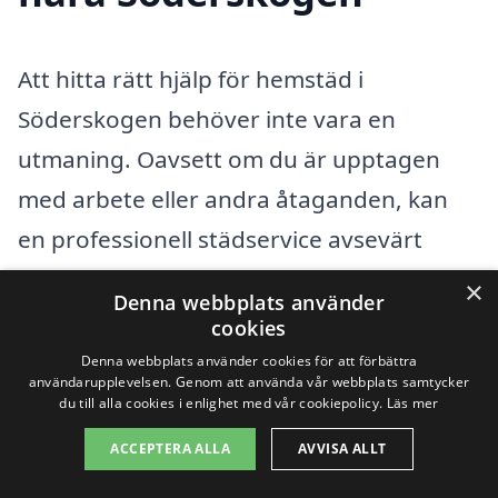
Att hitta rätt hjälp för hemstäd i
Söderskogen behöver inte vara en
utmaning. Oavsett om du är upptagen
med arbete eller andra åtaganden, kan
en professionell städservice avsevärt
underlätta din vardag. Genom att
×
Denna webbplats använder
använda plattformar som xn--hemstd-
cookies
pris-p8a.se kan du enkelt få tillgång till
Denna webbplats använder cookies för att förbättra
användarupplevelsen. Genom att använda vår webbplats samtycker
olika företag som erbjuder hemstädning i
du till alla cookies i enlighet med vår cookiepolicy.
Läs mer
ditt närområde. Förutom Söderskogen
ACCEPTERA ALLA
AVVISA ALLT
finns det flera andra städer där du också