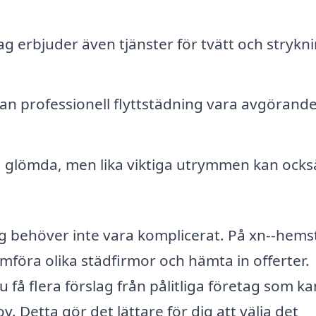
ag erbjuder även tjänster för tvätt och strykn
n professionell flyttstädning vara avgörande
 glömda, men lika viktiga utrymmen kan ocks
hag behöver inte vara komplicerat. På xn--hems
jämföra olika städfirmor och hämta in offerter.
 få flera förslag från pålitliga företag som ka
v. Detta gör det lättare för dig att välja det