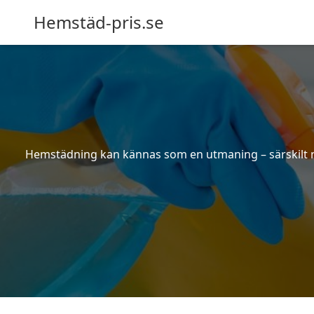
Hemstäd-pris.se
Hemstädning kan kännas som en utmaning – särskilt när