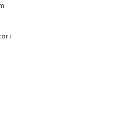
om
or i
n
r