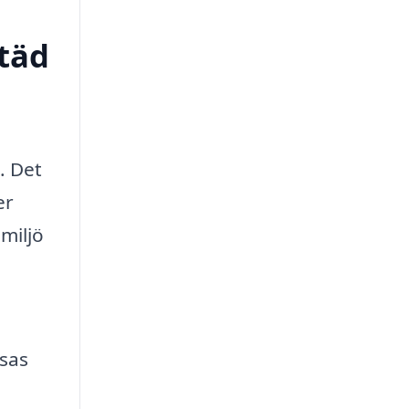
städ
. Det
er
miljö
ssas