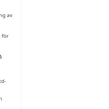
ing av
 för
å
td-
n