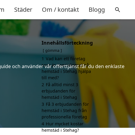
m
Städer
Om / kontakt
Blogg
Innehållsförteckning
gömma
1
Vad kan ett företag
som är specialiserat på
uide och använder vår offerttjänst får du den enklaste
hemstäd i Stehag hjälpa
till med?
2
Få alltid minst 3
erbjudanden för
hemstäd i Stehag
3
Få 3 erbjudanden för
hemstäd i Stehag från
professionella företag
4
Hur mycket kostar
hemstäd i Stehag?