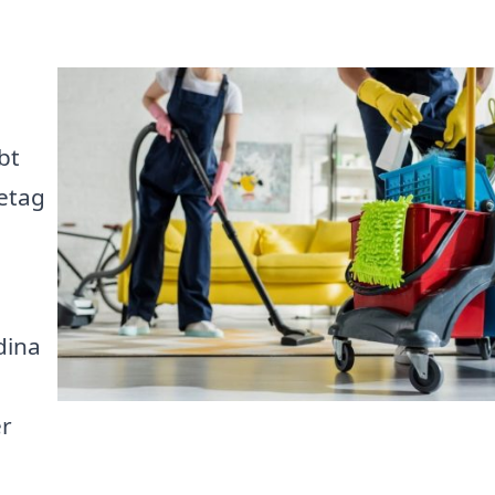
bt
etag
å
dina
er