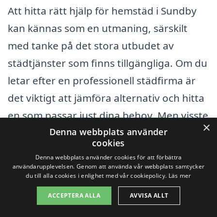
Att hitta rätt hjälp för hemstäd i Sundby
kan kännas som en utmaning, särskilt
med tanke på det stora utbudet av
städtjänster som finns tillgängliga. Om du
letar efter en professionell städfirma är
det viktigt att jämföra alternativ och hitta
en som passar just dina behov. Men visste
×
Denna webbplats använder
du att det också finns flera andra
cookies
närliggande städer där du kan hitta
Denna webbplats använder cookies för att förbättra
kvalificerade städtjänster? Här är några
användarupplevelsen. Genom att använda vår webbplats samtycker
du till alla cookies i enlighet med vår cookiepolicy.
Läs mer
av de städer som ligger i närheten av
ACCEPTERA ALLA
AVVISA ALLT
Sundby: