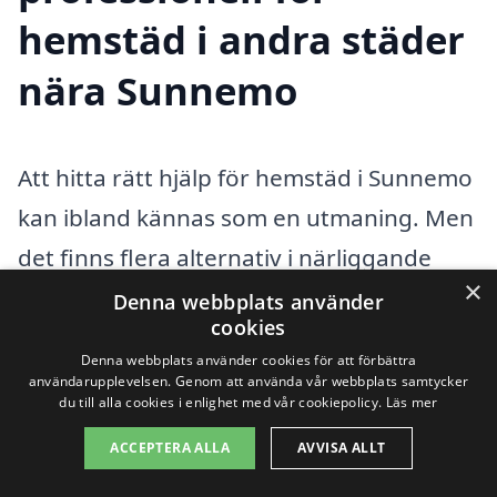
hemstäd i andra städer
nära Sunnemo
Att hitta rätt hjälp för hemstäd i Sunnemo
kan ibland kännas som en utmaning. Men
det finns flera alternativ i närliggande
×
städer som kan erbjuda professionella
Denna webbplats använder
cookies
städtjänster. Genom att använda en
Denna webbplats använder cookies för att förbättra
plattform som xn--hemstd-pris-p8a.se får
användarupplevelsen. Genom att använda vår webbplats samtycker
du till alla cookies i enlighet med vår cookiepolicy.
Läs mer
du en enkel väg att jämföra olika företag
ACCEPTERA ALLA
AVVISA ALLT
och få bästa möjliga erbjudande. Du
behöver bara fylla i dina uppgifter, så får