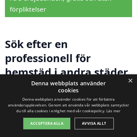
förpliktelser
Sök efter en
professionell för
hemstäd i andra städer
×
nära Tierp
Denna webbplats använder
cookies
Denna webbplats använder cookies för att förbättra
användarupplevelsen. Genom att använda vår webbplats samtycker
Att hitta hjälp för hemstäd i Tierp behöver
du till alla cookies i enlighet med vår cookiepolicy.
Läs mer
inte vara en utmaning. Med rätt verktyg
ACCEPTERA ALLA
AVVISA ALLT
och information kan du enkelt hitta ett