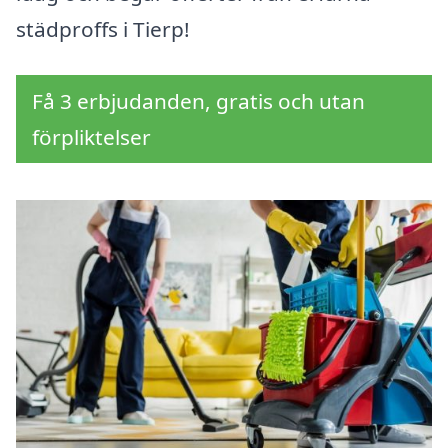
städproffs i Tierp!
Få 3 erbjudanden, gratis och utan
förpliktelser