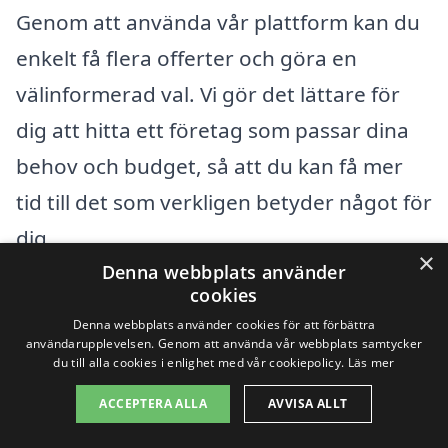
Genom att använda vår plattform kan du
enkelt få flera offerter och göra en
välinformerad val. Vi gör det lättare för
dig att hitta ett företag som passar dina
behov och budget, så att du kan få mer
tid till det som verkligen betyder något för
dig.
×
Denna webbplats använder
cookies
Få 3 erbjudanden, gratis och utan
Denna webbplats använder cookies för att förbättra
förpliktelser
användarupplevelsen. Genom att använda vår webbplats samtycker
du till alla cookies i enlighet med vår cookiepolicy.
Läs mer
ACCEPTERA ALLA
AVVISA ALLT