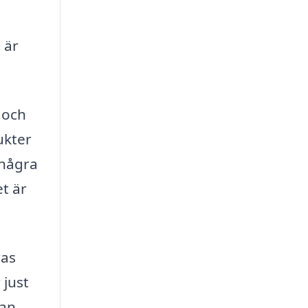
 är
 och
ukter
 några
t är
ras
 just
kan