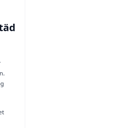
städ
r
n.
ig
et