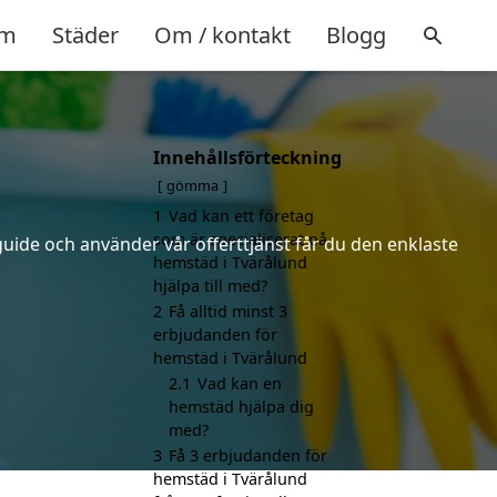
m
Städer
Om / kontakt
Blogg
Innehållsförteckning
gömma
1
Vad kan ett företag
som är specialiserat på
uide och använder vår offerttjänst får du den enklaste
hemstäd i Tvärålund
hjälpa till med?
2
Få alltid minst 3
erbjudanden för
hemstäd i Tvärålund
2.1
Vad kan en
hemstäd hjälpa dig
med?
3
Få 3 erbjudanden för
hemstäd i Tvärålund