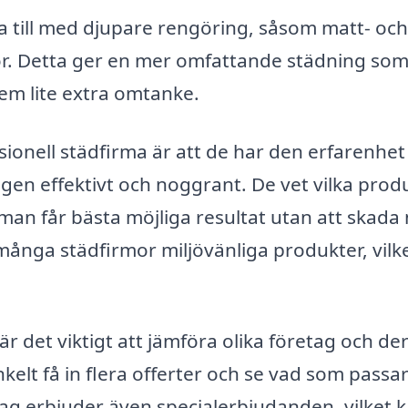
a till med djupare rengöring, såsom matt- och
or. Detta ger en mer omfattande städning som
t hem lite extra omtanke.
sionell städfirma är att de har den erfarenhet
gen effektivt och noggrant. De vet vilka prod
man får bästa möjliga resultat utan att skada
ånga städfirmor miljövänliga produkter, vilke
r det viktigt att jämföra olika företag och de
elt få in flera offerter och se vad som passar
g erbjuder även specialerbjudanden, vilket 