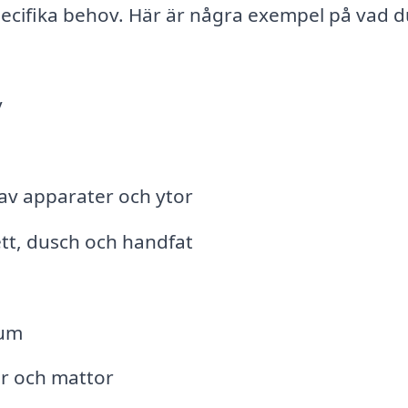
specifika behov. Här är några exempel på vad 
v
 av apparater och ytor
tt, dusch och handfat
rum
er och mattor