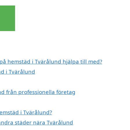
 på hemstäd i Tvärålund hjälpa till med?
äd i Tvärålund
d från professionella företag
hemstäd i Tvärålund?
 andra städer nära Tvärålund