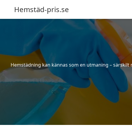
Hemstäd-pris.se
Hemstädning kan kännas som en utmaning – särskilt när