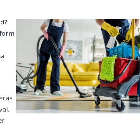
nd?
tform
na
deras
val.
er