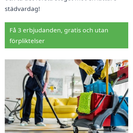
städvardag!
Få 3 erbjudanden, gratis och utan
förpliktelser