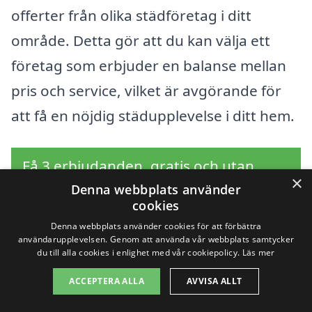
offerter från olika städföretag i ditt
område. Detta gör att du kan välja ett
företag som erbjuder en balanse mellan
pris och service, vilket är avgörande för
att få en nöjdig städupplevelse i ditt hem.
Få 3 erbjudanden, gratis och utan
×
Denna webbplats använder
förpliktelser
cookies
Denna webbplats använder cookies för att förbättra
användarupplevelsen. Genom att använda vår webbplats samtycker
du till alla cookies i enlighet med vår cookiepolicy.
Läs mer
Sök efter en
ACCEPTERA ALLA
AVVISA ALLT
professionell för