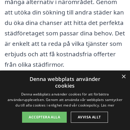
många alternativ i närområdet. Genom
att utöka din sökning till andra städer kan
du öka dina chanser att hitta det perfekta
städföretaget som passar dina behov. Det
är enkelt att ta reda på vilka tjänster som
erbjuds och att få kostnadsfria offerter
från olika städfirmor.
×
Denna webbplats använder
Några av de närliggande städerna där du
cookies
kan hitta professionell hemstädning
Denna webbplats använder cookies för att förbättra
användarupplevelsen. Genom att använda vår webbplats samtycker
inkluderar:
du till alla cookies i enlighet med vår cookiepolicy.
Läs mer
ACCEPTERA ALLA
AVVISA ALLT
Kungsbacka