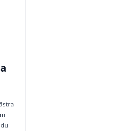
ra
ästra
om
 du