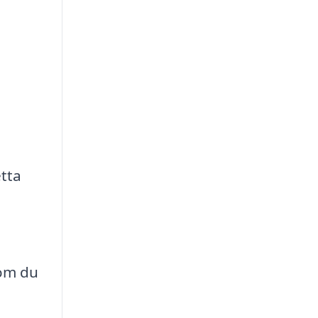
etta
 om du