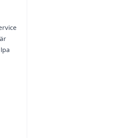
ervice
 är
älpa