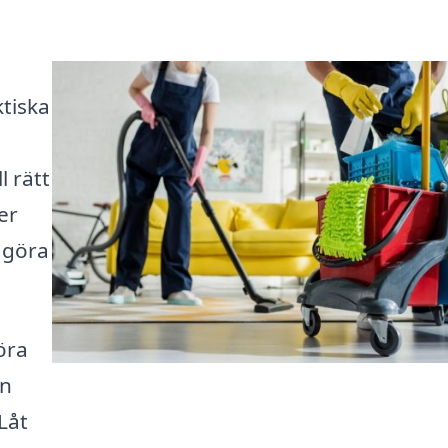
tiska
l rätt
er
n göra
öra
en
Låt