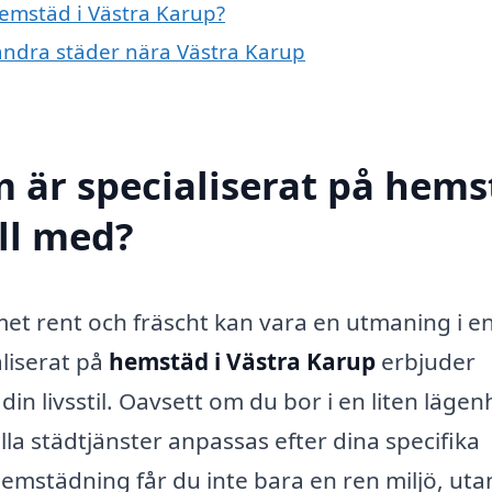
hemstäd i Västra Karup?
 andra städer nära Västra Karup
m är specialiserat på hem
ill med?
mmet rent och fräscht kan vara en utmaning i e
aliserat på
hemstäd i Västra Karup
erbjuder
n livsstil. Oavsett om du bor i en liten lägen
lla städtjänster anpassas efter dina specifika
emstädning får du inte bara en ren miljö, uta