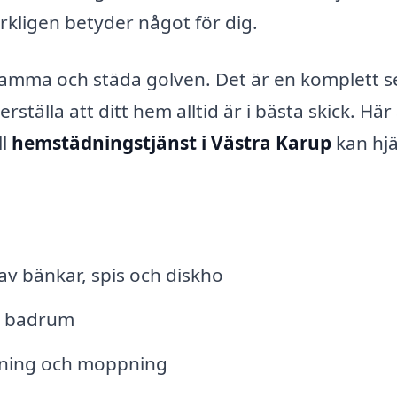
rkligen betyder något för dig.
amma och städa golven. Det är en komplett s
rställa att ditt hem alltid är i bästa skick. Här
ll
hemstädningstjänst i Västra Karup
kan hj
av bänkar, spis och diskho
av badrum
gning och moppning