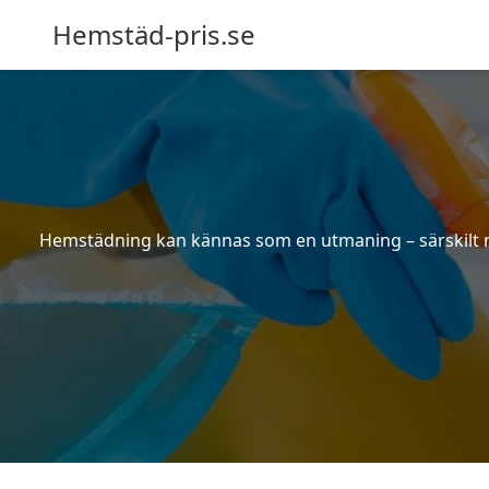
Hemstäd-pris.se
Hemstädning kan kännas som en utmaning – särskilt när