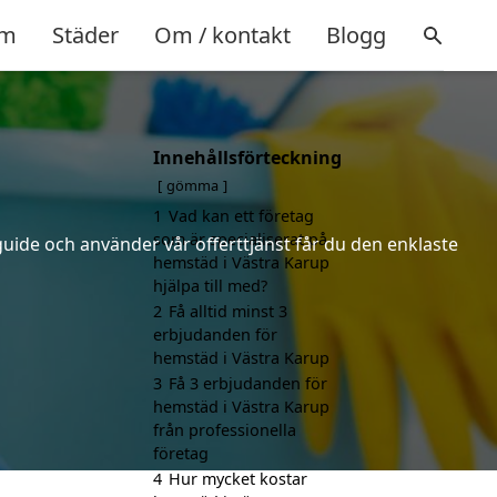
m
Städer
Om / kontakt
Blogg
Innehållsförteckning
gömma
1
Vad kan ett företag
som är specialiserat på
uide och använder vår offerttjänst får du den enklaste
hemstäd i Västra Karup
hjälpa till med?
2
Få alltid minst 3
erbjudanden för
hemstäd i Västra Karup
3
Få 3 erbjudanden för
hemstäd i Västra Karup
från professionella
företag
4
Hur mycket kostar