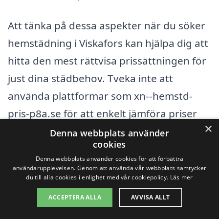
Att tänka på dessa aspekter när du söker
hemstädning i Viskafors kan hjälpa dig att
hitta den mest rättvisa prissättningen för
just dina städbehov. Tveka inte att
använda plattformar som xn--hemstd-
pris-p8a.se för att enkelt jämföra priser
×
och tjänster från olika aktörer, vilket kan
Denna webbplats använder
cookies
göra din städupplevelse både smidigare
Denna webbplats använder cookies för att förbättra
och mer kostnadseffektiv.
användarupplevelsen. Genom att använda vår webbplats samtycker
du till alla cookies i enlighet med vår cookiepolicy.
Läs mer
ACCEPTERA ALLA
AVVISA ALLT
Få 3 erbjudanden, gratis och utan
förpliktelser