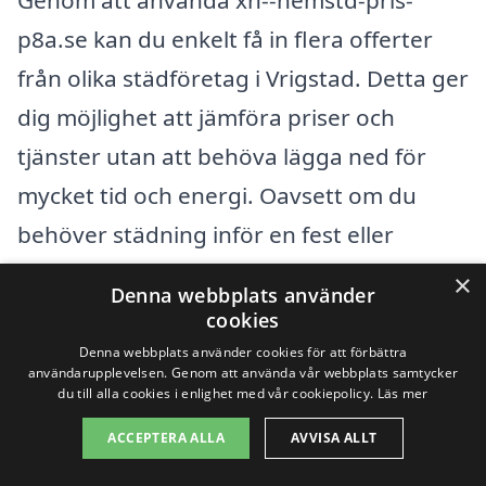
Genom att använda xn--hemstd-pris-
p8a.se kan du enkelt få in flera offerter
från olika städföretag i Vrigstad. Detta ger
dig möjlighet att jämföra priser och
tjänster utan att behöva lägga ned för
mycket tid och energi. Oavsett om du
behöver städning inför en fest eller
regelbunden hjälp med hushållet, är det
×
Denna webbplats använder
viktigt att bara anlita professionella och
cookies
pålitliga företag för bäst resultat.
Denna webbplats använder cookies för att förbättra
användarupplevelsen. Genom att använda vår webbplats samtycker
du till alla cookies i enlighet med vår cookiepolicy.
Läs mer
Få 3 erbjudanden, gratis och utan
ACCEPTERA ALLA
AVVISA ALLT
förpliktelser